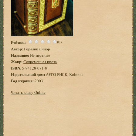
Рейтинг:
(0)
Автор:
Горалик Линор
Название:
Не местные
Жанр:
Современная проза
ISBN:
5-94128-071-8
Издательский дом:
АРГО-РИСК, Kolonna
Год издания:
2003
Читать книгу Online