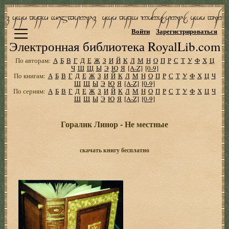
Войти
Зарегистрироваться
Электронная библиотека RoyalLib.com
По авторам:
А
Б
В
Г
Д
Е
Ж
З
И
Й
К
Л
М
Н
О
П
Р
С
Т
У
Ф
Х
Ц
Ч
Ш
Щ
Ы
Э
Ю
Я
[A-Z]
[0-9]
По книгам:
А
Б
В
Г
Д
Е
Ж
З
И
Й
К
Л
М
Н
О
П
Р
С
Т
У
Ф
Х
Ц
Ч
Ш
Щ
Ы
Э
Ю
Я
[A-Z]
[0-9]
По сериям:
А
Б
В
Г
Д
Е
Ж
З
И
Й
К
Л
М
Н
О
П
Р
С
Т
У
Ф
Х
Ц
Ч
Ш
Щ
Ы
Э
Ю
Я
[A-Z]
[0-9]
Горалик Линор - Не местные
скачать книгу бесплатно