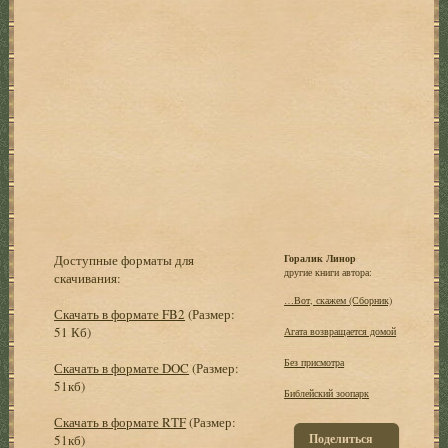
Доступные форматы для
Горалик Линор
другие книги автора:
скачивания:
…Вот, скажем (Сборник)
Скачать в формате FB2
(Размер:
51 Кб)
Агата возвращается домой
Без присмотра
Скачать в формате DOC
(Размер:
51кб)
Библейский зоопарк
Скачать в формате RTF
(Размер:
Поделиться
51кб)