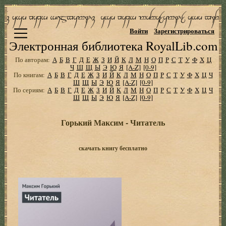
Войти
Зарегистрироваться
Электронная библиотека RoyalLib.com
По авторам:
А
Б
В
Г
Д
Е
Ж
З
И
Й
К
Л
М
Н
О
П
Р
С
Т
У
Ф
Х
Ц
Ч
Ш
Щ
Ы
Э
Ю
Я
[A-Z]
[0-9]
По книгам:
А
Б
В
Г
Д
Е
Ж
З
И
Й
К
Л
М
Н
О
П
Р
С
Т
У
Ф
Х
Ц
Ч
Ш
Щ
Ы
Э
Ю
Я
[A-Z]
[0-9]
По сериям:
А
Б
В
Г
Д
Е
Ж
З
И
Й
К
Л
М
Н
О
П
Р
С
Т
У
Ф
Х
Ц
Ч
Ш
Щ
Ы
Э
Ю
Я
[A-Z]
[0-9]
Горький Максим - Читатель
скачать книгу бесплатно