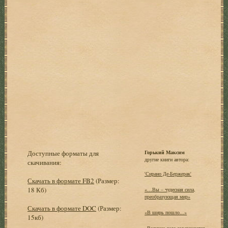
Доступные форматы для
Горький Максим
другие книги автора:
скачивания:
'Сирано Де-Бержерак'
Скачать в формате FB2
(Размер:
18 Кб)
«…Вы – чудесная сила,
преобразующая мир»
Скачать в формате DOC
(Размер:
«В ширь пошло...»
15кб)
«Великие дела совершаются