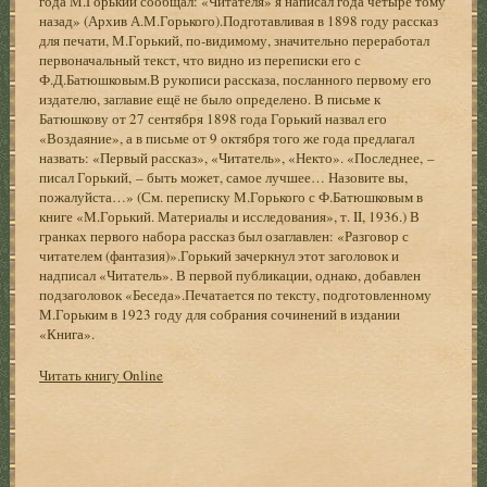
года М.Горький сообщал: «Читателя» я написал года четыре тому
назад» (Архив А.М.Горького).Подготавливая в 1898 году рассказ
для печати, М.Горький, по-видимому, значительно переработал
первоначальный текст, что видно из переписки его с
Ф.Д.Батюшковым.В рукописи рассказа, посланного первому его
издателю, заглавие ещё не было определено. В письме к
Батюшкову от 27 сентября 1898 года Горький назвал его
«Воздаяние», а в письме от 9 октября того же года предлагал
назвать: «Первый рассказ», «Читатель», «Некто». «Последнее, –
писал Горький, – быть может, самое лучшее… Назовите вы,
пожалуйста…» (См. переписку М.Горького с Ф.Батюшковым в
книге «М.Горький. Материалы и исследования», т. II, 1936.) В
гранках первого набора рассказ был озаглавлен: «Разговор с
читателем (фантазия)».Горький зачеркнул этот заголовок и
надписал «Читатель». В первой публикации, однако, добавлен
подзаголовок «Беседа».Печатается по тексту, подготовленному
М.Горьким в 1923 году для собрания сочинений в издании
«Книга».
Читать книгу Online