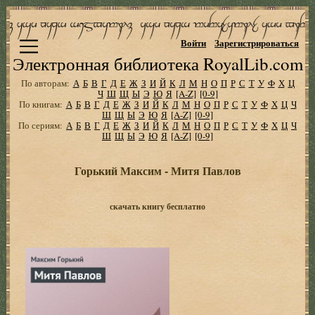
Войти
Зарегистрироваться
Электронная библиотека RoyalLib.com
По авторам:
А
Б
В
Г
Д
Е
Ж
З
И
Й
К
Л
М
Н
О
П
Р
С
Т
У
Ф
Х
Ц
Ч
Ш
Щ
Ы
Э
Ю
Я
[A-Z]
[0-9]
По книгам:
А
Б
В
Г
Д
Е
Ж
З
И
Й
К
Л
М
Н
О
П
Р
С
Т
У
Ф
Х
Ц
Ч
Ш
Щ
Ы
Э
Ю
Я
[A-Z]
[0-9]
По сериям:
А
Б
В
Г
Д
Е
Ж
З
И
Й
К
Л
М
Н
О
П
Р
С
Т
У
Ф
Х
Ц
Ч
Ш
Щ
Ы
Э
Ю
Я
[A-Z]
[0-9]
Горький Максим - Митя Павлов
скачать книгу бесплатно