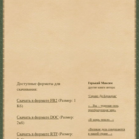
Доступные форматы для
Горький Максим
другие книги автора:
скачивания:
'Сирано Де-Бержерак'
Скачать в формате FB2
(Размер: 1
Кб)
«…Вы – чудесная сила,
преобразующая мир»
Скачать в формате DOC
(Размер:
«В ширь пошло...»
2кб)
«Великие дела совершаются
Скачать в формате RTF
(Размер:
в нашей стране…»