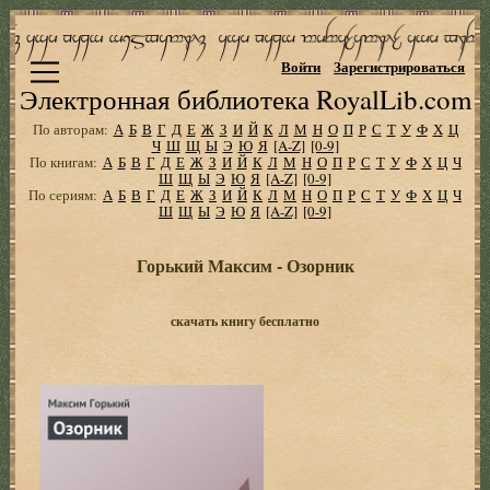
Войти
Зарегистрироваться
Электронная библиотека RoyalLib.com
По авторам:
А
Б
В
Г
Д
Е
Ж
З
И
Й
К
Л
М
Н
О
П
Р
С
Т
У
Ф
Х
Ц
Ч
Ш
Щ
Ы
Э
Ю
Я
[A-Z]
[0-9]
По книгам:
А
Б
В
Г
Д
Е
Ж
З
И
Й
К
Л
М
Н
О
П
Р
С
Т
У
Ф
Х
Ц
Ч
Ш
Щ
Ы
Э
Ю
Я
[A-Z]
[0-9]
По сериям:
А
Б
В
Г
Д
Е
Ж
З
И
Й
К
Л
М
Н
О
П
Р
С
Т
У
Ф
Х
Ц
Ч
Ш
Щ
Ы
Э
Ю
Я
[A-Z]
[0-9]
Горький Максим - Озорник
скачать книгу бесплатно