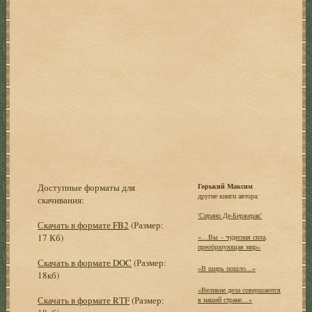
Доступные форматы для
Горький Максим
другие книги автора:
скачивания:
'Сирано Де-Бержерак'
Скачать в формате FB2
(Размер:
17 Кб)
«…Вы – чудесная сила,
преобразующая мир»
Скачать в формате DOC
(Размер:
«В ширь пошло...»
18кб)
«Великие дела совершаются
Скачать в формате RTF
(Размер:
в нашей стране…»