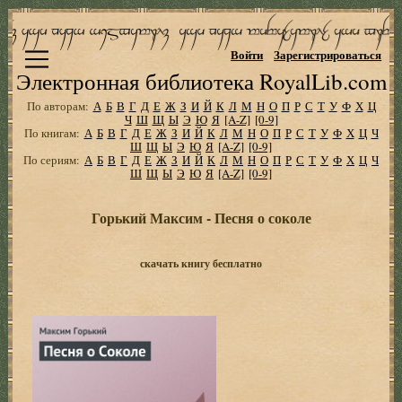
Войти
Зарегистрироваться
Электронная библиотека RoyalLib.com
По авторам:
А
Б
В
Г
Д
Е
Ж
З
И
Й
К
Л
М
Н
О
П
Р
С
Т
У
Ф
Х
Ц
Ч
Ш
Щ
Ы
Э
Ю
Я
[A-Z]
[0-9]
По книгам:
А
Б
В
Г
Д
Е
Ж
З
И
Й
К
Л
М
Н
О
П
Р
С
Т
У
Ф
Х
Ц
Ч
Ш
Щ
Ы
Э
Ю
Я
[A-Z]
[0-9]
По сериям:
А
Б
В
Г
Д
Е
Ж
З
И
Й
К
Л
М
Н
О
П
Р
С
Т
У
Ф
Х
Ц
Ч
Ш
Щ
Ы
Э
Ю
Я
[A-Z]
[0-9]
Горький Максим - Песня о соколе
скачать книгу бесплатно