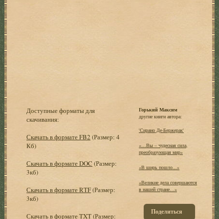
Доступные форматы для
Горький Максим
другие книги автора:
скачивания:
'Сирано Де-Бержерак'
Скачать в формате FB2
(Размер: 4
Кб)
«…Вы – чудесная сила,
преобразующая мир»
Скачать в формате DOC
(Размер:
«В ширь пошло...»
3кб)
«Великие дела совершаются
Скачать в формате RTF
(Размер:
в нашей стране…»
3кб)
Поделиться
Скачать в формате TXT
(Размер: