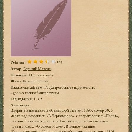
Рейтинг:
(15)
Автор:
Горький Максим
Название:
Песня о соколе
Жанр:
Поэзия: прочее
Издательский дом:
Государственное издательство
художественной литературы
Год издания:
1949
Аннотация:
Впервые напечатано в «Самарской газете», 1895, номер 50, 5
марта под названием «В Черноморье», с подзаголовком «Песня»,
в серии «Теневые картинки». Рассказ старого Рагима имел
подзаголовок: «О соколе и уже». В первое издание
(Дороватовского и Чарушникова) «Очерков и рассказов», 1898