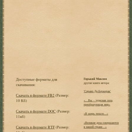
Доступные форматы для
Горький Максим
другие книги автора:
скачивания:
'Сирано Де-Бержерак'
Скачать в формате FB2
(Размер:
10 Кб)
«…Вы – чудесная сила,
преобразующая мир»
Скачать в формате DOC
(Размер:
«В ширь пошло...»
11кб)
«Великие дела совершаются
Скачать в формате RTF
(Размер:
в нашей стране…»