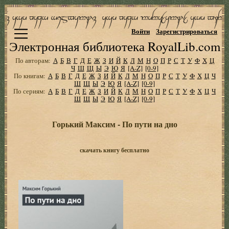
Войти
Зарегистрироваться
Электронная библиотека RoyalLib.com
По авторам:
А
Б
В
Г
Д
Е
Ж
З
И
Й
К
Л
М
Н
О
П
Р
С
Т
У
Ф
Х
Ц
Ч
Ш
Щ
Ы
Э
Ю
Я
[A-Z]
[0-9]
По книгам:
А
Б
В
Г
Д
Е
Ж
З
И
Й
К
Л
М
Н
О
П
Р
С
Т
У
Ф
Х
Ц
Ч
Ш
Щ
Ы
Э
Ю
Я
[A-Z]
[0-9]
По сериям:
А
Б
В
Г
Д
Е
Ж
З
И
Й
К
Л
М
Н
О
П
Р
С
Т
У
Ф
Х
Ц
Ч
Ш
Щ
Ы
Э
Ю
Я
[A-Z]
[0-9]
Горький Максим - По пути на дно
скачать книгу бесплатно