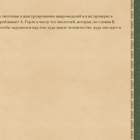
тяготение к конструированию макромоделей и к их проверке в
иближает А. Горло к числу тех писателей, которые, по словам К.
тобы задуматься над тем, куда зашло человечество, куда оно идет и