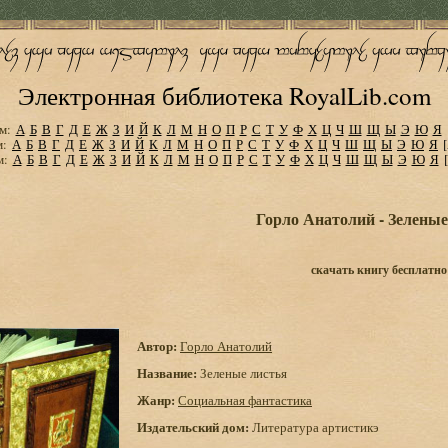
Электронная библиотека RoyalLib.com
м:
А
Б
В
Г
Д
Е
Ж
З
И
Й
К
Л
М
Н
О
П
Р
С
Т
У
Ф
Х
Ц
Ч
Ш
Щ
Ы
Э
Ю
Я
м:
А
Б
В
Г
Д
Е
Ж
З
И
Й
К
Л
М
Н
О
П
Р
С
Т
У
Ф
Х
Ц
Ч
Ш
Щ
Ы
Э
Ю
Я
м:
А
Б
В
Г
Д
Е
Ж
З
И
Й
К
Л
М
Н
О
П
Р
С
Т
У
Ф
Х
Ц
Ч
Ш
Щ
Ы
Э
Ю
Я
Горло Анатолий - Зеленые
скачать книгу бесплатно
Автор:
Горло Анатолий
Название:
Зеленые листья
Жанр:
Социальная фантастика
Издательский дом:
Литература артистикэ