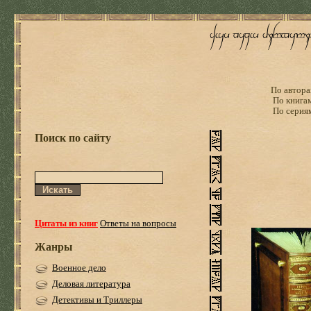
По автора
По книга
По серия
Поиск по сайту
Цитаты из книг
Ответы на вопросы
Жанры
Военное дело
Деловая литература
Детективы и Триллеры