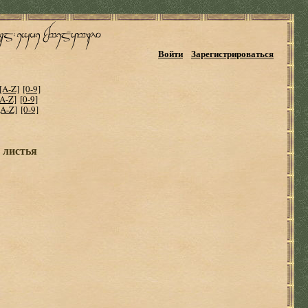
Войти
Зарегистрироваться
[A-Z]
[0-9]
[A-Z]
[0-9]
[A-Z]
[0-9]
 листья