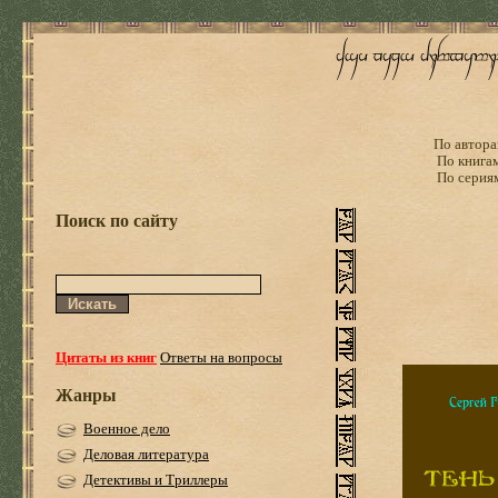
По автора
По книга
По серия
Поиск по сайту
Цитаты из книг
Ответы на вопросы
Жанры
Военное дело
Деловая литература
Детективы и Триллеры