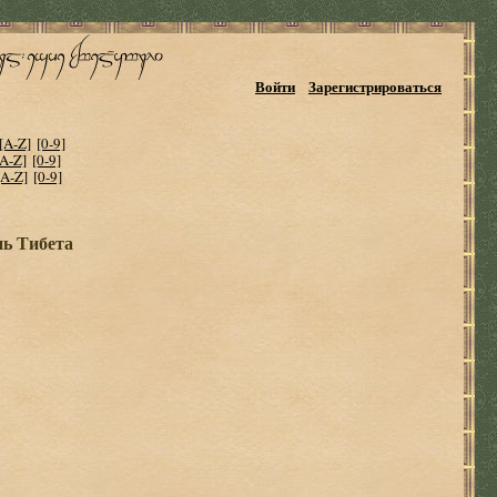
Войти
Зарегистрироваться
[A-Z]
[0-9]
[A-Z]
[0-9]
[A-Z]
[0-9]
ь Тибета