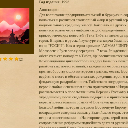
Год издания:
1996
Аннотация:
Для воспитания предпринимательской и буржуазно-го
появиться и развиться авантюрный жанр и русский ге
национальному среднему классу. Как было и в других
появится только через мифологизацию определённых 
приключенческих повестей «Тень Тибета» является п
героя. Впервые в русской культуре эта задача была 
из-во "РОСИЧ"). Как и герои в романе "АЛМАЗ ЧИНГИ
Московской Руси эпоху середины 17 века. Рождённый 
обстоятельств попадает в Тибет, где воспитывается во
(2)
Композиционно цикл построен из двух больших пове
развёрнутых повествований, в каждом из которых гер
противоборствующих интересов в разных местах Вост
ведётся о месте и обстоятельствах рождения героя, о
феодальную раздробленность Тибетского государства, о
первой любви и связанном с нею приключении в Индии
рассказывается о посольстве шаха Персии к Русскому 
украденном у посла свадебном подарке и о приключени
первом повествовании романа «Порученец царя» герой
Большой войны, которая потрясла Восточную Европу и
возвращение северных земель у Балтийского моря, от
втором повествовании – «На стороне царя» герой попад
сопротивление реформам виднейшего деятеля русской
Преобразований Петра Великого, псковского дворянин