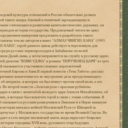
родской культуры отношений в России обязательно должен
рой такого жанра, близкий и понятный зарождающемуся
, ныне считающихся развитыми капиталистических державах, он
периодов истории государства. Предлагаемый читателю цикл
родолжением намерения предложить и разработать такого
поставлена тем же автором в книге "АЛМАЗ ЧИНГИЗ-ХАНА" (1993,
З-ХАНА", герой данного цикла действует в переломную для
среди русских первопроходцев в Забайкалье он волей
ином Далай-ламы, а затем направляется на службу к русскому царю.
стей дилогии "ВОИН УДАЧА" и романа "ПОРУЧЕНЕЦ ЦАРЯ" из трёх
ой оказывается участником сложных переплетений
очной Европы и Азии.В первой повести «Тень Тибета» рассказ
 причинах вовлечения его во внутренние дела преодолевающего
б интригах, в которые он был втянут против своей воли, о его
. Во второй повести «Золотая роза с красным рубином»
царю в связи с женитьбой молодого царя Алексея Михайловича, об
ях, в которые был вовлечён герой в связи с этими событиями. В
 оказывается русским разведчиком в Ливонии и в Нарве накануне
 которая началась войной Московской Руси со Швецией за
торгнутых у Московского государства во время Великой Смуты. Во
ает в сеть интриг московской знати, когда нарастает боярское
 истории середины XVII века, духовного отца будущих
а Ордин-Нащокина, - реформ, которые поддерживает царь Алексей.