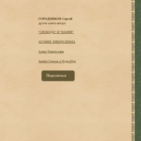
ГОРОДНИКОВ Сергей
другие книги автора:
"СВОБОДА" И "НАЦИЯ"
АГОНИЯ ЛИБЕРАЛИЗМА
Алмаз Чингиз-хана
Антип-Стрелок и Чудо-Юдо
Поделиться