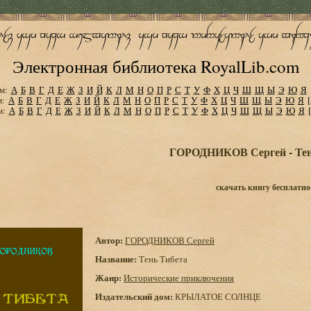
Электронная библиотека RoyalLib.com
м:
А
Б
В
Г
Д
Е
Ж
З
И
Й
К
Л
М
Н
О
П
Р
С
Т
У
Ф
Х
Ц
Ч
Ш
Щ
Ы
Э
Ю
Я
м:
А
Б
В
Г
Д
Е
Ж
З
И
Й
К
Л
М
Н
О
П
Р
С
Т
У
Ф
Х
Ц
Ч
Ш
Щ
Ы
Э
Ю
Я
м:
А
Б
В
Г
Д
Е
Ж
З
И
Й
К
Л
М
Н
О
П
Р
С
Т
У
Ф
Х
Ц
Ч
Ш
Щ
Ы
Э
Ю
Я
ГОРОДНИКОВ Сергей - Тен
скачать книгу бесплатно
Автор:
ГОРОДНИКОВ Сергей
Название:
Тень Тибета
Жанр:
Исторические приключения
Издательский дом:
КРЫЛАТОЕ СОЛНЦЕ