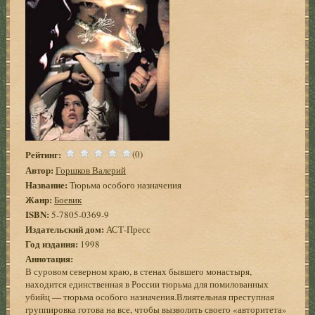
Рейтинг:
(0)
Автор:
Горшков Валерий
Название:
Тюрьма особого назначения
Жанр:
Боевик
ISBN:
5-7805-0369-9
Издательский дом:
АСТ-Пресс
Год издания:
1998
Аннотация:
В суровом северном краю, в стенах бывшего монастыря,
находится единственная в России тюрьма для помилованных
убийц — тюрьма особого назначения.Влиятельная преступная
группировка готова на все, чтобы вызволить своего «авторитета»