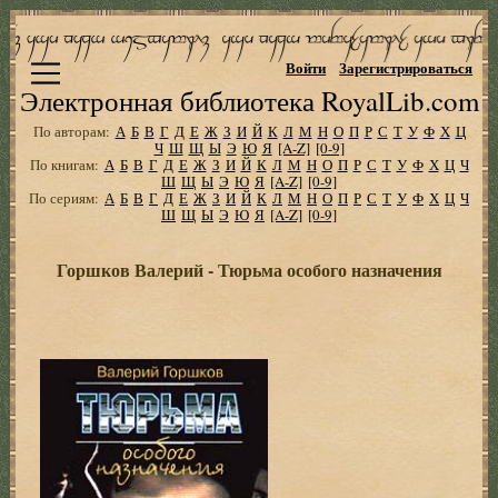
Войти
Зарегистрироваться
Электронная библиотека RoyalLib.com
По авторам:
А
Б
В
Г
Д
Е
Ж
З
И
Й
К
Л
М
Н
О
П
Р
С
Т
У
Ф
Х
Ц
Ч
Ш
Щ
Ы
Э
Ю
Я
[A-Z]
[0-9]
По книгам:
А
Б
В
Г
Д
Е
Ж
З
И
Й
К
Л
М
Н
О
П
Р
С
Т
У
Ф
Х
Ц
Ч
Ш
Щ
Ы
Э
Ю
Я
[A-Z]
[0-9]
По сериям:
А
Б
В
Г
Д
Е
Ж
З
И
Й
К
Л
М
Н
О
П
Р
С
Т
У
Ф
Х
Ц
Ч
Ш
Щ
Ы
Э
Ю
Я
[A-Z]
[0-9]
Горшков Валерий - Тюрьма особого назначения