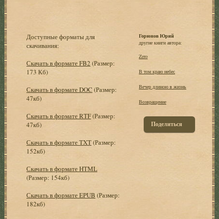
Доступные форматы для
Горюнов Юрий
другие книги автора:
скачивания:
Zero
Скачать в формате FB2
(Размер:
173 Кб)
В том краю небес
Вечер длиною в жизнь
Скачать в формате DOC
(Размер:
47кб)
Возвращение
Скачать в формате RTF
(Размер:
Поделиться
47кб)
Скачать в формате TXT
(Размер:
152кб)
Скачать в формате HTML
(Размер: 154кб)
Скачать в формате EPUB
(Размер:
182кб)