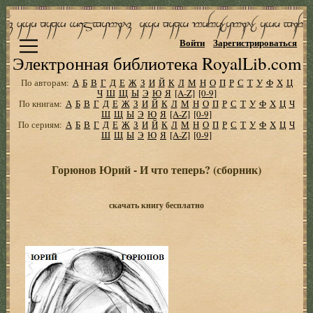
Войти
Зарегистрироваться
Электронная библиотека RoyalLib.com
По авторам:
А
Б
В
Г
Д
Е
Ж
З
И
Й
К
Л
М
Н
О
П
Р
С
Т
У
Ф
Х
Ц
Ч
Ш
Щ
Ы
Э
Ю
Я
[A-Z]
[0-9]
По книгам:
А
Б
В
Г
Д
Е
Ж
З
И
Й
К
Л
М
Н
О
П
Р
С
Т
У
Ф
Х
Ц
Ч
Ш
Щ
Ы
Э
Ю
Я
[A-Z]
[0-9]
По сериям:
А
Б
В
Г
Д
Е
Ж
З
И
Й
К
Л
М
Н
О
П
Р
С
Т
У
Ф
Х
Ц
Ч
Ш
Щ
Ы
Э
Ю
Я
[A-Z]
[0-9]
Горюнов Юрий - И что теперь? (сборник)
скачать книгу бесплатно