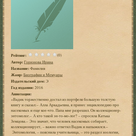
Рейтинг:
(0)
Автор:
Горюнова Ирина
Название:
Фамилия
Жанр:
Биографии и Мемуары
Издательский дом:
Э
Год издания:
2016
Аннотация:
«Вадик торжественно достал из портфеля большую толстую
книгу и сказал:– Алла Аркадьевна, я принес энциклопедию про
насекомых и еще кое-что. Папа мне разрешил. Он коллекционер-
энтомолог.– А кто такой эн-то-мо-лог? – спросила Катька
Земцова.– Это значит, что человек насекомых собирает,
коллекционирует, – важно ответил Вадик и напыжился.–
Энтомология, – пояснила учительница, – это раздел зоологии,