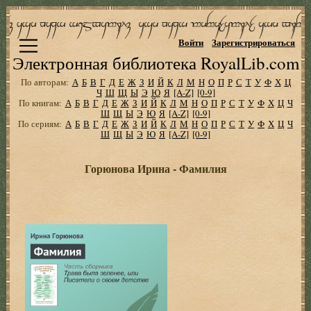
Войти
Зарегистрироваться
Электронная библиотека RoyalLib.com
По авторам:
А
Б
В
Г
Д
Е
Ж
З
И
Й
К
Л
М
Н
О
П
Р
С
Т
У
Ф
Х
Ц
Ч
Ш
Щ
Ы
Э
Ю
Я
[A-Z]
[0-9]
По книгам:
А
Б
В
Г
Д
Е
Ж
З
И
Й
К
Л
М
Н
О
П
Р
С
Т
У
Ф
Х
Ц
Ч
Ш
Щ
Ы
Э
Ю
Я
[A-Z]
[0-9]
По сериям:
А
Б
В
Г
Д
Е
Ж
З
И
Й
К
Л
М
Н
О
П
Р
С
Т
У
Ф
Х
Ц
Ч
Ш
Щ
Ы
Э
Ю
Я
[A-Z]
[0-9]
Горюнова Ирина - Фамилия