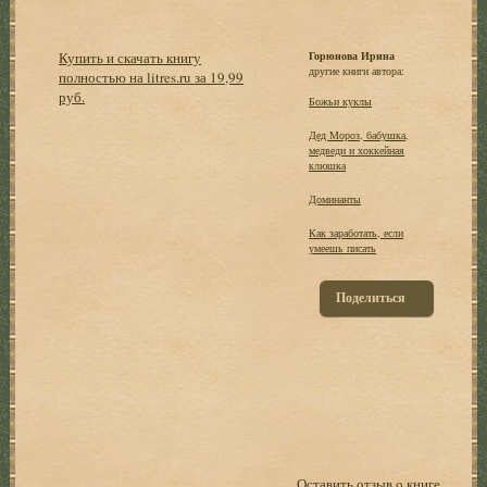
Купить и скачать книгу
Горюнова Ирина
другие книги автора:
полностью на litres.ru за 19,99
руб.
Божьи куклы
Дед Мороз, бабушка,
медведи и хоккейная
клюшка
Доминанты
Как заработать, если
умеешь писать
Поделиться
Оставить отзыв о книге