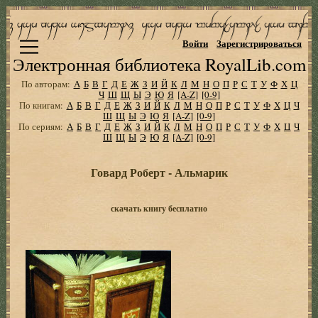
Войти
Зарегистрироваться
Электронная библиотека RoyalLib.com
По авторам:
А
Б
В
Г
Д
Е
Ж
З
И
Й
К
Л
М
Н
О
П
Р
С
Т
У
Ф
Х
Ц
Ч
Ш
Щ
Ы
Э
Ю
Я
[A-Z]
[0-9]
По книгам:
А
Б
В
Г
Д
Е
Ж
З
И
Й
К
Л
М
Н
О
П
Р
С
Т
У
Ф
Х
Ц
Ч
Ш
Щ
Ы
Э
Ю
Я
[A-Z]
[0-9]
По сериям:
А
Б
В
Г
Д
Е
Ж
З
И
Й
К
Л
М
Н
О
П
Р
С
Т
У
Ф
Х
Ц
Ч
Ш
Щ
Ы
Э
Ю
Я
[A-Z]
[0-9]
Говард Роберт - Альмарик
скачать книгу бесплатно