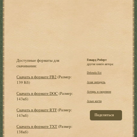
Доступные форматы для
Говард Роберт
другие книги автора:
скачивания:
Delenda Est
Скачать в формате FB2
(Размер:
139 Кб)
Алая цитадель
Алтарь и скорпион
Скачать в формате DOC
(Размер:
143кб)
Алые когти
Скачать в формате RTF
(Размер:
Поделиться
143кб)
Скачать в формате TXT
(Размер:
138кб)