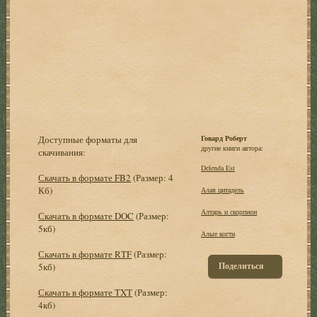
Доступные форматы для
Говард Роберт
другие книги автора:
скачивания:
Delenda Est
Скачать в формате FB2
(Размер: 4
Кб)
Алая цитадель
Алтарь и скорпион
Скачать в формате DOC
(Размер:
5кб)
Алые когти
Скачать в формате RTF
(Размер:
Поделиться
5кб)
Скачать в формате TXT
(Размер:
4кб)