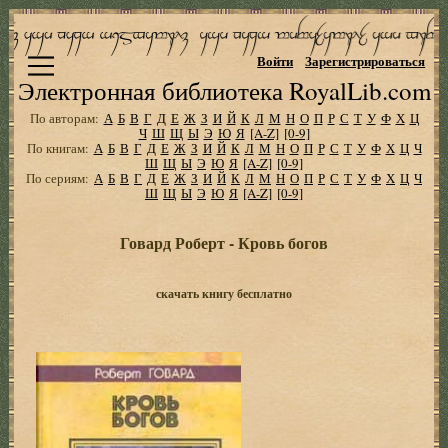
Войти
Зарегистрироваться
Электронная библиотека RoyalLib.com
По авторам:
А
Б
В
Г
Д
Е
Ж
З
И
Й
К
Л
М
Н
О
П
Р
С
Т
У
Ф
Х
Ц
Ч
Ш
Щ
Ы
Э
Ю
Я
[A-Z]
[0-9]
По книгам:
А
Б
В
Г
Д
Е
Ж
З
И
Й
К
Л
М
Н
О
П
Р
С
Т
У
Ф
Х
Ц
Ч
Ш
Щ
Ы
Э
Ю
Я
[A-Z]
[0-9]
По сериям:
А
Б
В
Г
Д
Е
Ж
З
И
Й
К
Л
М
Н
О
П
Р
С
Т
У
Ф
Х
Ц
Ч
Ш
Щ
Ы
Э
Ю
Я
[A-Z]
[0-9]
Говард Роберт - Кровь богов
скачать книгу бесплатно