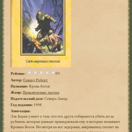
Рейтинг:
(0)
Автор:
Говард Роберт
Название:
Кровь богов
Жанр:
Приключения: прочее
Издательский дом:
Северо-Запад
Год издания:
1998
Аннотация:
Эль Борак узнает о том, что его друга собираются убить из-за
рубинов, которые раньше принадлежали ему и которые называют
Кровью Богов. Несмотря на все задержки, американец спешит на
помощь своему другу, но находит его в очень странном