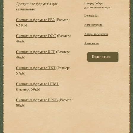
Доступные форматы для
Говард Роберт
другие книги автора:
скачивания:
Delenda Est
Скачать в формате FB2
(Размер:
62 Кб)
Алая цитадель
Алтарь и скорпион
Скачать в формате DOC
(Размер:
46кб)
Алые когти
Скачать в формате RTF
(Размер:
Поделиться
46кб)
Скачать в формате TXT
(Размер:
57кб)
Скачать в формате HTML
(Размер: 59кб)
Скачать в формате EPUB
(Размер:
80кб)