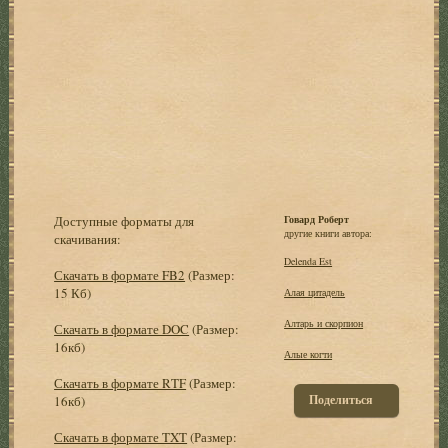
Доступные форматы для
Говард Роберт
другие книги автора:
скачивания:
Delenda Est
Скачать в формате FB2
(Размер:
15 Кб)
Алая цитадель
Алтарь и скорпион
Скачать в формате DOC
(Размер:
16кб)
Алые когти
Скачать в формате RTF
(Размер:
Поделиться
16кб)
Скачать в формате TXT
(Размер: