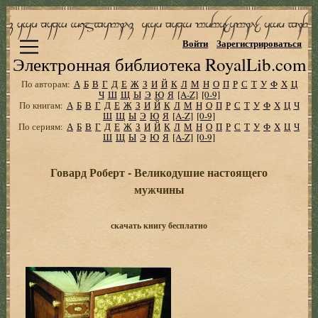
Войти
Зарегистрироваться
Электронная библиотека RoyalLib.com
По авторам:
А
Б
В
Г
Д
Е
Ж
З
И
Й
К
Л
М
Н
О
П
Р
С
Т
У
Ф
Х
Ц
Ч
Ш
Щ
Ы
Э
Ю
Я
[A-Z]
[0-9]
По книгам:
А
Б
В
Г
Д
Е
Ж
З
И
Й
К
Л
М
Н
О
П
Р
С
Т
У
Ф
Х
Ц
Ч
Ш
Щ
Ы
Э
Ю
Я
[A-Z]
[0-9]
По сериям:
А
Б
В
Г
Д
Е
Ж
З
И
Й
К
Л
М
Н
О
П
Р
С
Т
У
Ф
Х
Ц
Ч
Ш
Щ
Ы
Э
Ю
Я
[A-Z]
[0-9]
Говард Роберт - Великодушие настоящего
мужчины
скачать книгу бесплатно