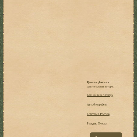
Гранин Даниил
другие книги автора:
Как жили в блокаду
Автобиография
Бегство в Россию
Беседы. Очерки