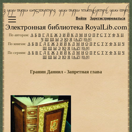
Войти
Зарегистрироваться
Электронная библиотека RoyalLib.com
По авторам:
А
Б
В
Г
Д
Е
Ж
З
И
Й
К
Л
М
Н
О
П
Р
С
Т
У
Ф
Х
Ц
Ч
Ш
Щ
Ы
Э
Ю
Я
[A-Z]
[0-9]
По книгам:
А
Б
В
Г
Д
Е
Ж
З
И
Й
К
Л
М
Н
О
П
Р
С
Т
У
Ф
Х
Ц
Ч
Ш
Щ
Ы
Э
Ю
Я
[A-Z]
[0-9]
По сериям:
А
Б
В
Г
Д
Е
Ж
З
И
Й
К
Л
М
Н
О
П
Р
С
Т
У
Ф
Х
Ц
Ч
Ш
Щ
Ы
Э
Ю
Я
[A-Z]
[0-9]
Гранин Даниил - Запретная глава