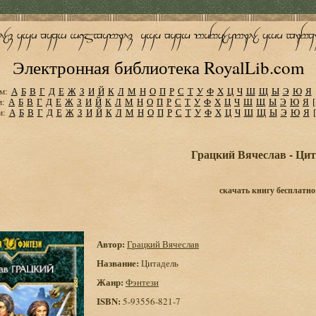
Электронная библиотека RoyalLib.com
м:
А
Б
В
Г
Д
Е
Ж
З
И
Й
К
Л
М
Н
О
П
Р
С
Т
У
Ф
Х
Ц
Ч
Ш
Щ
Ы
Э
Ю
Я
м:
А
Б
В
Г
Д
Е
Ж
З
И
Й
К
Л
М
Н
О
П
Р
С
Т
У
Ф
Х
Ц
Ч
Ш
Щ
Ы
Э
Ю
Я
м:
А
Б
В
Г
Д
Е
Ж
З
И
Й
К
Л
М
Н
О
П
Р
С
Т
У
Ф
Х
Ц
Ч
Ш
Щ
Ы
Э
Ю
Я
Грацкий Вячеслав - Цит
скачать книгу бесплатно
Автор:
Грацкий Вячеслав
Название:
Цитадель
Жанр:
Фэнтези
ISBN:
5-93556-821-7