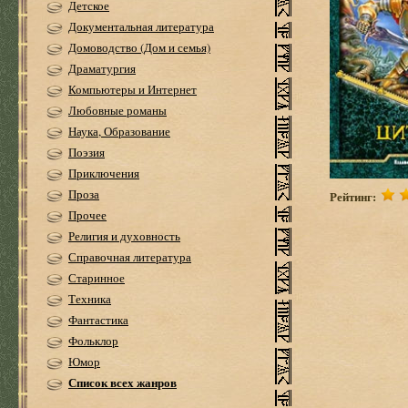
Детское
Документальная литература
Домоводство (Дом и семья)
Драматургия
Компьютеры и Интернет
Любовные романы
Наука, Образование
Поэзия
Приключения
Проза
Рейтинг:
Прочее
Религия и духовность
Справочная литература
Старинное
Техника
Фантастика
Фольклор
Юмор
Список всех жанров