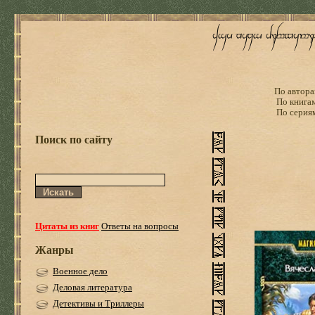
По автора
По книга
По серия
Поиск по сайту
Цитаты из книг
Ответы на вопросы
Жанры
Военное дело
Деловая литература
Детективы и Триллеры