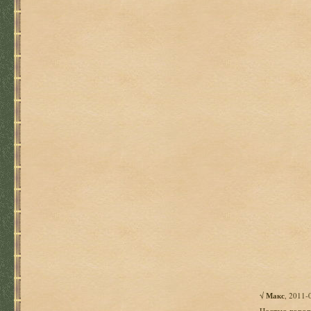
√
Макс
, 2011-