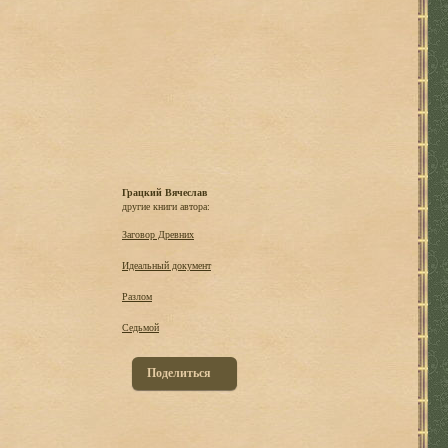
Грацкий Вячеслав
другие книги автора:
Заговор Древних
Идеальный документ
Разлом
Седьмой
Поделиться