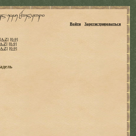
Войти
Зарегистрироваться
[A-Z]
[0-9]
[A-Z]
[0-9]
[A-Z]
[0-9]
адель