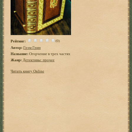
Рейтинг:
(0)
Автор:
Грэм Грин
Название:
Огорчение в трех частях
Жанр:
Детективы: прочее
Читать книгу Online