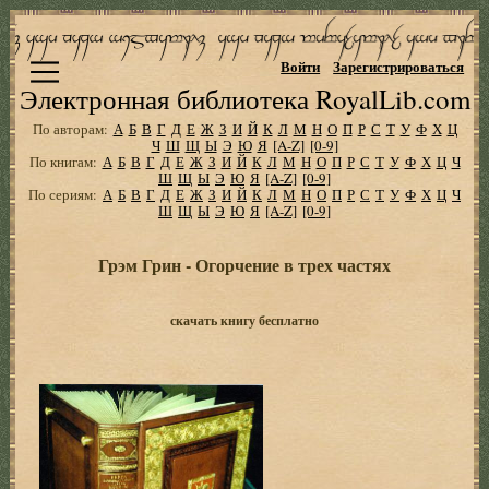
Войти
Зарегистрироваться
Электронная библиотека RoyalLib.com
По авторам:
А
Б
В
Г
Д
Е
Ж
З
И
Й
К
Л
М
Н
О
П
Р
С
Т
У
Ф
Х
Ц
Ч
Ш
Щ
Ы
Э
Ю
Я
[A-Z]
[0-9]
По книгам:
А
Б
В
Г
Д
Е
Ж
З
И
Й
К
Л
М
Н
О
П
Р
С
Т
У
Ф
Х
Ц
Ч
Ш
Щ
Ы
Э
Ю
Я
[A-Z]
[0-9]
По сериям:
А
Б
В
Г
Д
Е
Ж
З
И
Й
К
Л
М
Н
О
П
Р
С
Т
У
Ф
Х
Ц
Ч
Ш
Щ
Ы
Э
Ю
Я
[A-Z]
[0-9]
Грэм Грин - Огорчение в трех частях
скачать книгу бесплатно