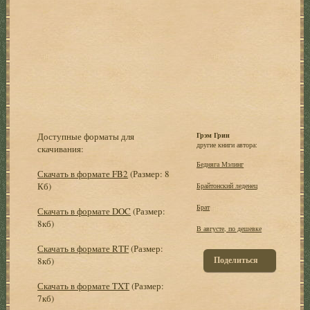
Доступные форматы для
Грэм Грин
другие книги автора:
скачивания:
Бедняга Мэлинг
Скачать в формате FB2
(Размер: 8
Кб)
Брайтонский леденец
Брат
Скачать в формате DOC
(Размер:
8кб)
В августе, по дешевке
Скачать в формате RTF
(Размер:
Поделиться
8кб)
Скачать в формате TXT
(Размер:
7кб)