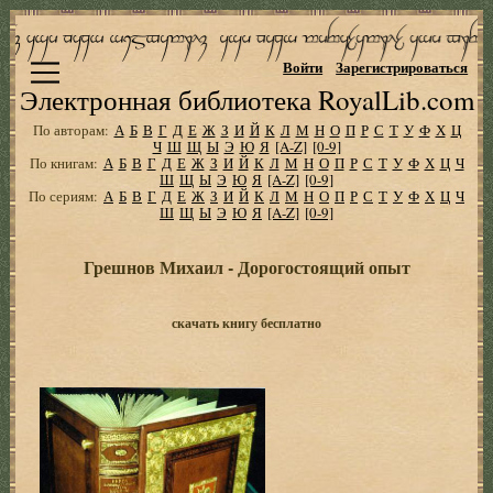
Войти
Зарегистрироваться
Электронная библиотека RoyalLib.com
По авторам:
А
Б
В
Г
Д
Е
Ж
З
И
Й
К
Л
М
Н
О
П
Р
С
Т
У
Ф
Х
Ц
Ч
Ш
Щ
Ы
Э
Ю
Я
[A-Z]
[0-9]
По книгам:
А
Б
В
Г
Д
Е
Ж
З
И
Й
К
Л
М
Н
О
П
Р
С
Т
У
Ф
Х
Ц
Ч
Ш
Щ
Ы
Э
Ю
Я
[A-Z]
[0-9]
По сериям:
А
Б
В
Г
Д
Е
Ж
З
И
Й
К
Л
М
Н
О
П
Р
С
Т
У
Ф
Х
Ц
Ч
Ш
Щ
Ы
Э
Ю
Я
[A-Z]
[0-9]
Грешнов Михаил - Дорогостоящий опыт
скачать книгу бесплатно