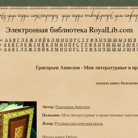
Электронная библиотека RoyalLib.com
м:
А
Б
В
Г
Д
Е
Ж
З
И
Й
К
Л
М
Н
О
П
Р
С
Т
У
Ф
Х
Ц
Ч
Ш
Щ
Ы
Э
Ю
Я
м:
А
Б
В
Г
Д
Е
Ж
З
И
Й
К
Л
М
Н
О
П
Р
С
Т
У
Ф
Х
Ц
Ч
Ш
Щ
Ы
Э
Ю
Я
м:
А
Б
В
Г
Д
Е
Ж
З
И
Й
К
Л
М
Н
О
П
Р
С
Т
У
Ф
Х
Ц
Ч
Ш
Щ
Ы
Э
Ю
Я
Григорьев Апполон - Мои литературные и нр
скачать книгу бесплатно
Автор:
Григорьев Апполон
Название:
Мои литературные и нравственные скиталь
Жанр:
Русская классическая проза
Читать книгу Online