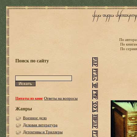
По автора
По книга
По серия
Поиск по сайту
Цитаты из книг
Ответы на вопросы
Жанры
Военное дело
Деловая литература
Детективы и Триллеры