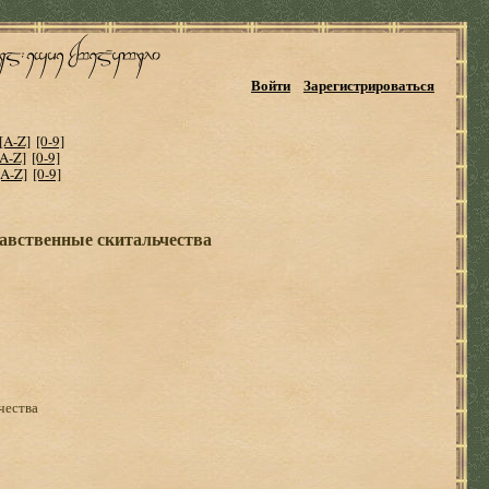
Войти
Зарегистрироваться
[A-Z]
[0-9]
[A-Z]
[0-9]
[A-Z]
[0-9]
авственные скитальчества
чества