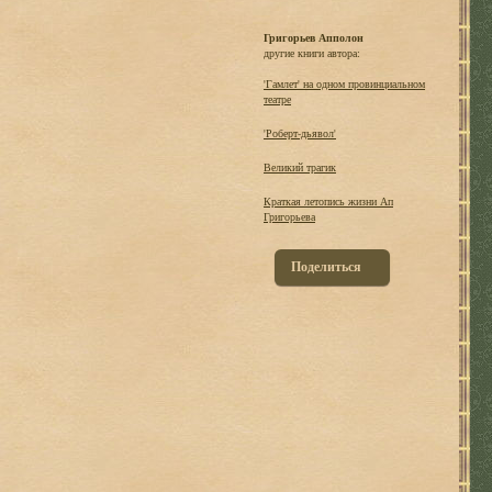
Григорьев Апполон
другие книги автора:
'Гамлет' на одном провинциальном
театре
'Роберт-дьявол'
Великий трагик
Краткая летопись жизни Ап
Григорьева
Поделиться