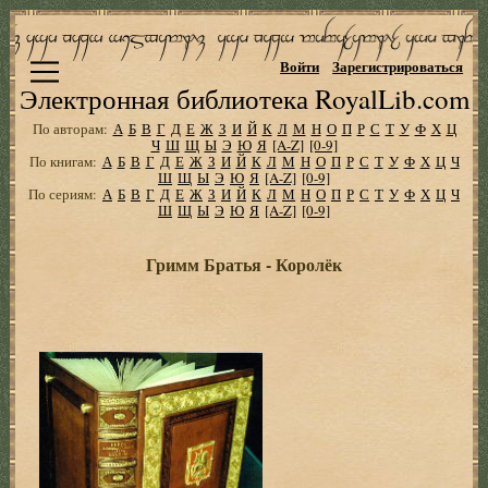
Войти
Зарегистрироваться
Электронная библиотека RoyalLib.com
По авторам:
А
Б
В
Г
Д
Е
Ж
З
И
Й
К
Л
М
Н
О
П
Р
С
Т
У
Ф
Х
Ц
Ч
Ш
Щ
Ы
Э
Ю
Я
[A-Z]
[0-9]
По книгам:
А
Б
В
Г
Д
Е
Ж
З
И
Й
К
Л
М
Н
О
П
Р
С
Т
У
Ф
Х
Ц
Ч
Ш
Щ
Ы
Э
Ю
Я
[A-Z]
[0-9]
По сериям:
А
Б
В
Г
Д
Е
Ж
З
И
Й
К
Л
М
Н
О
П
Р
С
Т
У
Ф
Х
Ц
Ч
Ш
Щ
Ы
Э
Ю
Я
[A-Z]
[0-9]
Гримм Братья - Королёк