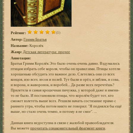
Рейтинг:
(1)
Автор:
Гримм Братья
Название:
Королёк
Жанр:
Детская литература: прочее
Аннотация:
Братья Гримм Королёк Это было очень-очень давно. Вздумалось
птицам избрать себе короля, чтобы он правил ими. Птицы хотели
хорошенько обсудить это важное дело. Слетелись они со всех
концов, изо всех лесов и полей. Тут были и орёл, и зяблик, и сова,
и ворона, и жаворонок, и воробей... Да разве всех перечтёшь?
Прилетела и самая крошечная пичужка, у которой даже и имени-
то не было. И постановили птицы, что королём будет тот, кто
сможет взлететь выше всех. Решили начать состязание прямо с
раннего утра, чтобы потом никто не говорил: "Я поднялся бы ещё
выше, но стало очень темно, и потому я не смог". ...
Данная книга недоступна в связи с жалобой правообладателя.
Вы можете
прочитать ознакомительный фрагмент книги
.