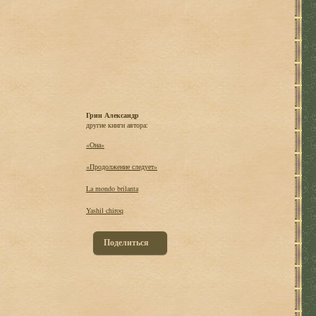
Грин Александр
другие книги автора:
«Она»
«Продолжение следует»
La mondo brilanta
Yashil chiroq
Поделиться