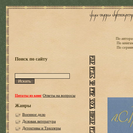
По автора
По книга
По серия
Поиск по сайту
Цитаты из книг
Ответы на вопросы
Жанры
Военное дело
Деловая литература
Детективы и Триллеры