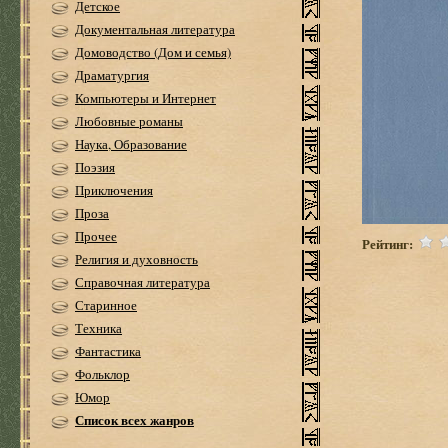
Детское
Документальная литература
Домоводство (Дом и семья)
Драматургия
Компьютеры и Интернет
Любовные романы
Наука, Образование
Поэзия
Приключения
Проза
Прочее
Рейтинг:
Религия и духовность
Справочная литература
Старинное
Техника
Фантастика
Фольклор
Юмор
Список всех жанров