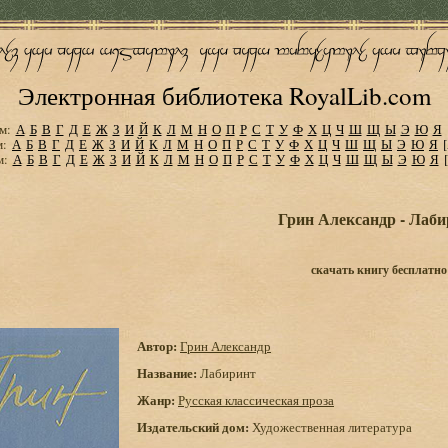
Электронная библиотека RoyalLib.com
м:
А
Б
В
Г
Д
Е
Ж
З
И
Й
К
Л
М
Н
О
П
Р
С
Т
У
Ф
Х
Ц
Ч
Ш
Щ
Ы
Э
Ю
Я
м:
А
Б
В
Г
Д
Е
Ж
З
И
Й
К
Л
М
Н
О
П
Р
С
Т
У
Ф
Х
Ц
Ч
Ш
Щ
Ы
Э
Ю
Я
м:
А
Б
В
Г
Д
Е
Ж
З
И
Й
К
Л
М
Н
О
П
Р
С
Т
У
Ф
Х
Ц
Ч
Ш
Щ
Ы
Э
Ю
Я
Грин Александр - Лаб
скачать книгу бесплатно
Автор:
Грин Александр
Название:
Лабиринт
Жанр:
Русская классическая проза
Издательский дом:
Художественная литература