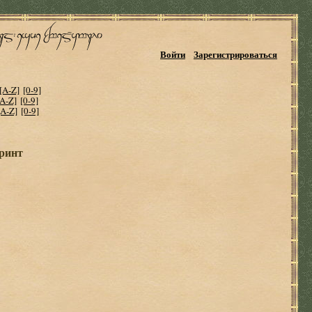
Войти
Зарегистрироваться
[A-Z]
[0-9]
[A-Z]
[0-9]
[A-Z]
[0-9]
иринт