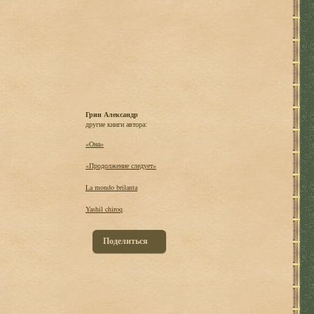
Грин Александр
другие книги автора:
«Она»
«Продолжение следует»
La mondo brilanta
Yashil chiroq
Поделиться