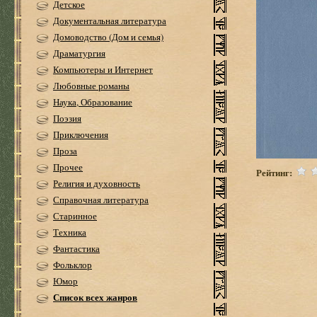
Детское
Документальная литература
Домоводство (Дом и семья)
Драматургия
Компьютеры и Интернет
Любовные романы
Наука, Образование
Поэзия
Приключения
Проза
Прочее
Рейтинг:
Религия и духовность
Справочная литература
Старинное
Техника
Фантастика
Фольклор
Юмор
Список всех жанров