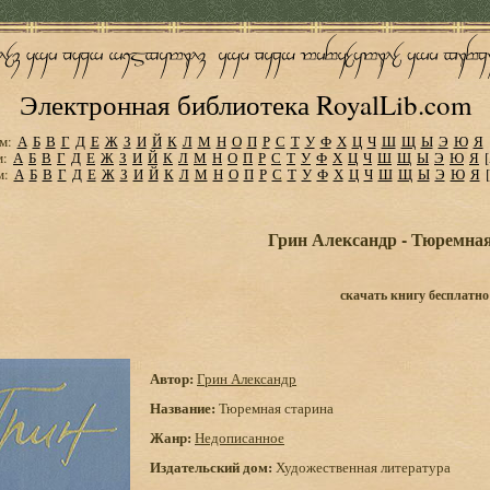
Электронная библиотека RoyalLib.com
м:
А
Б
В
Г
Д
Е
Ж
З
И
Й
К
Л
М
Н
О
П
Р
С
Т
У
Ф
Х
Ц
Ч
Ш
Щ
Ы
Э
Ю
Я
м:
А
Б
В
Г
Д
Е
Ж
З
И
Й
К
Л
М
Н
О
П
Р
С
Т
У
Ф
Х
Ц
Ч
Ш
Щ
Ы
Э
Ю
Я
м:
А
Б
В
Г
Д
Е
Ж
З
И
Й
К
Л
М
Н
О
П
Р
С
Т
У
Ф
Х
Ц
Ч
Ш
Щ
Ы
Э
Ю
Я
Грин Александр - Тюремна
скачать книгу бесплатно
Автор:
Грин Александр
Название:
Тюремная старина
Жанр:
Недописанное
Издательский дом:
Художественная литература