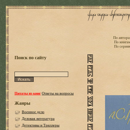
По автора
По книга
По серия
Поиск по сайту
Цитаты из книг
Ответы на вопросы
Жанры
Военное дело
Деловая литература
Детективы и Триллеры