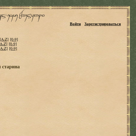
Войти
Зарегистрироваться
[A-Z]
[0-9]
[A-Z]
[0-9]
[A-Z]
[0-9]
я старина