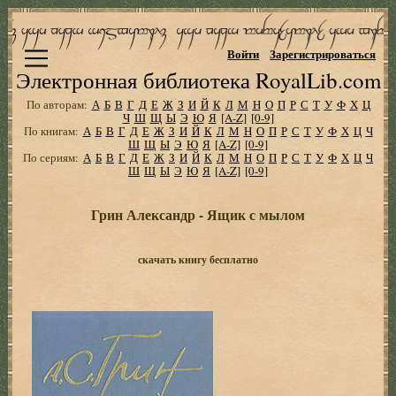
Войти
Зарегистрироваться
Электронная библиотека RoyalLib.com
По авторам:
А
Б
В
Г
Д
Е
Ж
З
И
Й
К
Л
М
Н
О
П
Р
С
Т
У
Ф
Х
Ц
Ч
Ш
Щ
Ы
Э
Ю
Я
[A-Z]
[0-9]
По книгам:
А
Б
В
Г
Д
Е
Ж
З
И
Й
К
Л
М
Н
О
П
Р
С
Т
У
Ф
Х
Ц
Ч
Ш
Щ
Ы
Э
Ю
Я
[A-Z]
[0-9]
По сериям:
А
Б
В
Г
Д
Е
Ж
З
И
Й
К
Л
М
Н
О
П
Р
С
Т
У
Ф
Х
Ц
Ч
Ш
Щ
Ы
Э
Ю
Я
[A-Z]
[0-9]
Грин Александр - Ящик с мылом
скачать книгу бесплатно