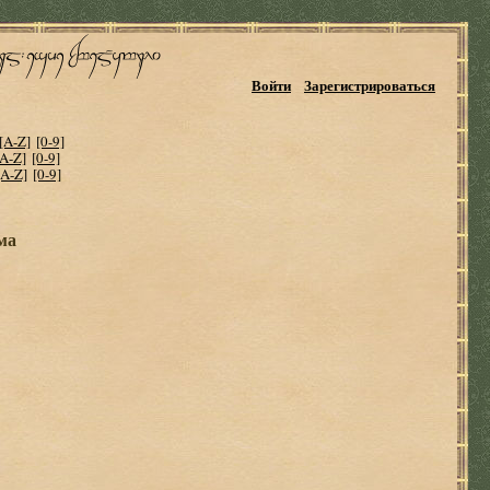
Войти
Зарегистрироваться
[A-Z]
[0-9]
[A-Z]
[0-9]
[A-Z]
[0-9]
ма