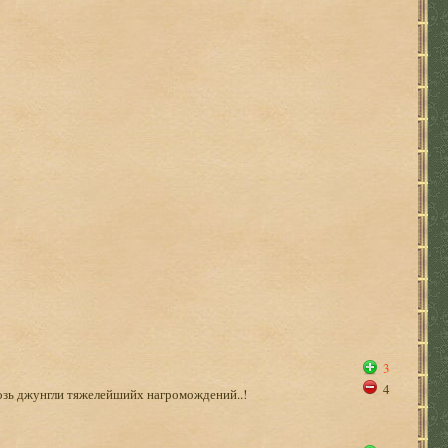
3
4
возь джунгли тяжелейшийх нагромождений..!