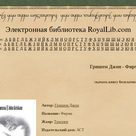
Электронная библиотека RoyalLib.com
м:
А
Б
В
Г
Д
Е
Ж
З
И
Й
К
Л
М
Н
О
П
Р
С
Т
У
Ф
Х
Ц
Ч
Ш
Щ
Ы
Э
Ю
Я
м:
А
Б
В
Г
Д
Е
Ж
З
И
Й
К
Л
М
Н
О
П
Р
С
Т
У
Ф
Х
Ц
Ч
Ш
Щ
Ы
Э
Ю
Я
м:
А
Б
В
Г
Д
Е
Ж
З
И
Й
К
Л
М
Н
О
П
Р
С
Т
У
Ф
Х
Ц
Ч
Ш
Щ
Ы
Э
Ю
Я
Гришем Джон - Фир
скачать книгу бесплатно
Автор:
Гришем Джон
Название:
Фирма
Жанр:
Триллер
Издательский дом:
АСТ