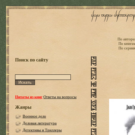
По автора
По книга
По серия
Поиск по сайту
Цитаты из книг
Ответы на вопросы
Жанры
Военное дело
Деловая литература
Детективы и Триллеры