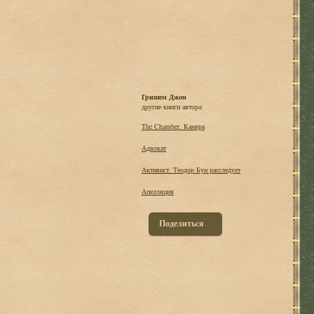
Гришем Джон
другие книги автора:
The Chamber. Камера
Адвокат
Активист. Теодор Бун расследует
Апелляция
Поделиться