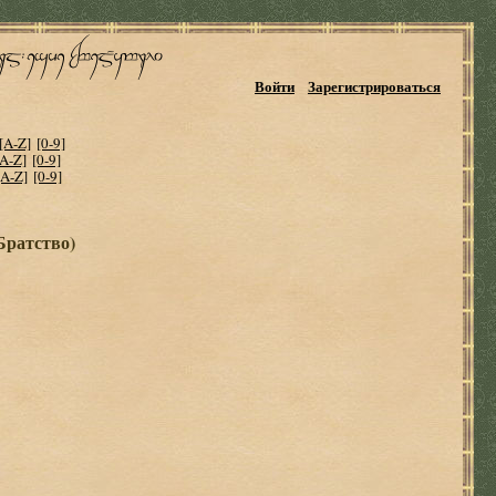
Войти
Зарегистрироваться
[A-Z]
[0-9]
[A-Z]
[0-9]
[A-Z]
[0-9]
Братство)