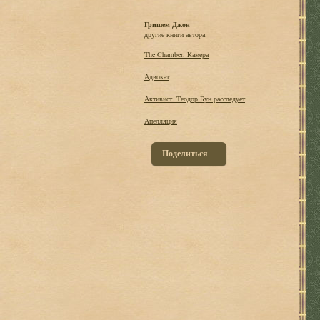
Гришем Джон
другие книги автора:
The Chamber. Камера
Адвокат
Активист. Теодор Бун расследует
Апелляция
Поделиться