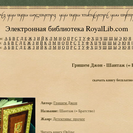
Электронная библиотека RoyalLib.com
м:
А
Б
В
Г
Д
Е
Ж
З
И
Й
К
Л
М
Н
О
П
Р
С
Т
У
Ф
Х
Ц
Ч
Ш
Щ
Ы
Э
Ю
Я
м:
А
Б
В
Г
Д
Е
Ж
З
И
Й
К
Л
М
Н
О
П
Р
С
Т
У
Ф
Х
Ц
Ч
Ш
Щ
Ы
Э
Ю
Я
м:
А
Б
В
Г
Д
Е
Ж
З
И
Й
К
Л
М
Н
О
П
Р
С
Т
У
Ф
Х
Ц
Ч
Ш
Щ
Ы
Э
Ю
Я
Гришем Джон - Шантаж (= 
скачать книгу бесплатно
Автор:
Гришем Джон
Название:
Шантаж (= Братство)
Жанр:
Детективы: прочее
Читать книгу Online