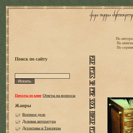
По автора
По книга
По серия
Поиск по сайту
Цитаты из книг
Ответы на вопросы
Жанры
Военное дело
Деловая литература
Детективы и Триллеры