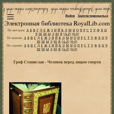
Войти
Зарегистрироваться
Электронная библиотека RoyalLib.com
По авторам:
А
Б
В
Г
Д
Е
Ж
З
И
Й
К
Л
М
Н
О
П
Р
С
Т
У
Ф
Х
Ц
Ч
Ш
Щ
Ы
Э
Ю
Я
[A-Z]
[0-9]
По книгам:
А
Б
В
Г
Д
Е
Ж
З
И
Й
К
Л
М
Н
О
П
Р
С
Т
У
Ф
Х
Ц
Ч
Ш
Щ
Ы
Э
Ю
Я
[A-Z]
[0-9]
По сериям:
А
Б
В
Г
Д
Е
Ж
З
И
Й
К
Л
М
Н
О
П
Р
С
Т
У
Ф
Х
Ц
Ч
Ш
Щ
Ы
Э
Ю
Я
[A-Z]
[0-9]
Гроф Станислав - Человек перед лицом смерти