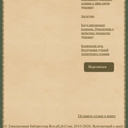
сознание и тайна смерти
(фрагмент)
Зов ягуара
Когда невозможное
возможно. Приключения в
необычных реальностях
(фрагмент)
Космическая игра.
Исследование рубежей
человеческого сознания
Поделиться
Оставить отзыв о книге
© Электронная библиотека RoyalLib.Com, 2010-2026. Контактный e-mail: