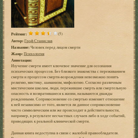
Рейтинг:
(5)
Автор:
Гроф Станислав
Название:
Человек перед лицом смерти
Жанр:
Психология
Аннотация:
Изучение смерти имеет ключевое значение для осознания
психических процессов. Без близкого знакомства с переживанием
смерти и процессом смерти-возрождения невозможно понять
религию, мистику, шаманизм, мифологию. Согласно различным
мистическим школам, люди, пережившие смерть или смертельную
опасность и возвратившиеся к жизни, называются дважды
рожденными. Соприкосновение со смертью изменяет отношение
к ней независимо от того, является ли данное соприкосновение
чисто символическим или же происходит в действительности,
например, в результате несчастных случаев либо в ходе событий,
приводящих к реальной клинической смерти.
Данная книга недоступна в связи с жалобой правообладателя.