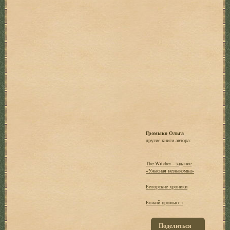
Громыко Ольга
другие книги автора:
The Witcher - задание
«Ужасная незнакомка»
Белорские хроники
Божий промысел
Поделиться