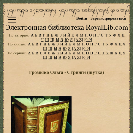
Войти
Зарегистрироваться
Электронная библиотека RoyalLib.com
По авторам:
А
Б
В
Г
Д
Е
Ж
З
И
Й
К
Л
М
Н
О
П
Р
С
Т
У
Ф
Х
Ц
Ч
Ш
Щ
Ы
Э
Ю
Я
[A-Z]
[0-9]
По книгам:
А
Б
В
Г
Д
Е
Ж
З
И
Й
К
Л
М
Н
О
П
Р
С
Т
У
Ф
Х
Ц
Ч
Ш
Щ
Ы
Э
Ю
Я
[A-Z]
[0-9]
По сериям:
А
Б
В
Г
Д
Е
Ж
З
И
Й
К
Л
М
Н
О
П
Р
С
Т
У
Ф
Х
Ц
Ч
Ш
Щ
Ы
Э
Ю
Я
[A-Z]
[0-9]
Громыко Ольга - Стринги (шутка)