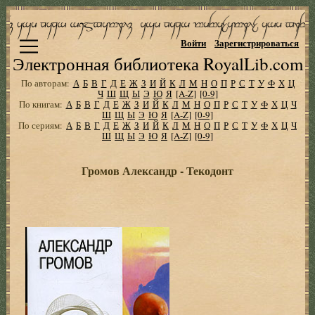
Войти
Зарегистрироваться
Электронная библиотека RoyalLib.com
По авторам:
А
Б
В
Г
Д
Е
Ж
З
И
Й
К
Л
М
Н
О
П
Р
С
Т
У
Ф
Х
Ц
Ч
Ш
Щ
Ы
Э
Ю
Я
[A-Z]
[0-9]
По книгам:
А
Б
В
Г
Д
Е
Ж
З
И
Й
К
Л
М
Н
О
П
Р
С
Т
У
Ф
Х
Ц
Ч
Ш
Щ
Ы
Э
Ю
Я
[A-Z]
[0-9]
По сериям:
А
Б
В
Г
Д
Е
Ж
З
И
Й
К
Л
М
Н
О
П
Р
С
Т
У
Ф
Х
Ц
Ч
Ш
Щ
Ы
Э
Ю
Я
[A-Z]
[0-9]
Громов Александр - Текодонт