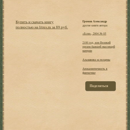
Купить и скачать книгу
Громов Александр
другие книги автора:
полностью на litres.ru за 89 руб.
«Если», 2004 № 05
2100 год, или Великий
оргазм бывшей мыслящей
материи
Альмавива за полцены
Апокалиптичность в
фантастике
Поделиться