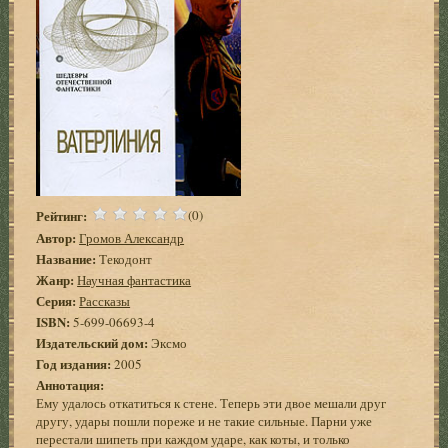
Рейтинг:
(0)
Автор:
Громов Александр
Название:
Текодонт
Жанр:
Научная фантастика
Серия:
Рассказы
ISBN:
5-699-06693-4
Издательский дом:
Эксмо
Год издания:
2005
Аннотация:
Ему удалось откатиться к стене. Теперь эти двое мешали друг
другу, удары пошли пореже и не такие сильные. Парни уже
перестали шипеть при каждом ударе, как коты, и только