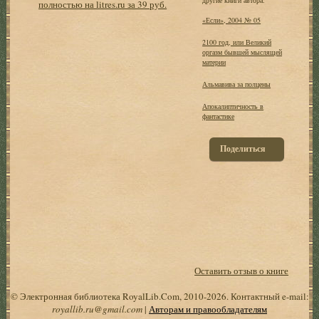
полностью на litres.ru за 39 руб.
«Если», 2004 № 05
2100 год, или Великий
оргазм бывшей мыслящей
материи
Альмавива за полцены
Апокалиптичность в
фантастике
Поделиться
Оставить отзыв о книге
© Электронная библиотека RoyalLib.Com, 2010-2026. Контактный e-mail:
royallib.ru@gmail.com
|
Авторам и правообладателям