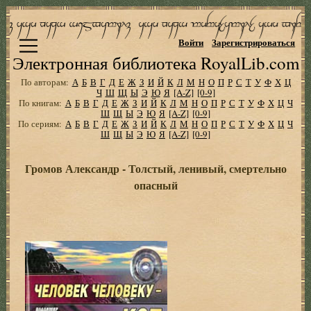
Войти
Зарегистрироваться
Электронная библиотека RoyalLib.com
По авторам:
А
Б
В
Г
Д
Е
Ж
З
И
Й
К
Л
М
Н
О
П
Р
С
Т
У
Ф
Х
Ц
Ч
Ш
Щ
Ы
Э
Ю
Я
[A-Z]
[0-9]
По книгам:
А
Б
В
Г
Д
Е
Ж
З
И
Й
К
Л
М
Н
О
П
Р
С
Т
У
Ф
Х
Ц
Ч
Ш
Щ
Ы
Э
Ю
Я
[A-Z]
[0-9]
По сериям:
А
Б
В
Г
Д
Е
Ж
З
И
Й
К
Л
М
Н
О
П
Р
С
Т
У
Ф
Х
Ц
Ч
Ш
Щ
Ы
Э
Ю
Я
[A-Z]
[0-9]
Громов Александр - Толстый, ленивый, смертельно
опасный