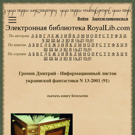
Войти
Зарегистрироваться
Электронная библиотека RoyalLib.com
По авторам:
А
Б
В
Г
Д
Е
Ж
З
И
Й
К
Л
М
Н
О
П
Р
С
Т
У
Ф
Х
Ц
Ч
Ш
Щ
Ы
Э
Ю
Я
[A-Z]
[0-9]
По книгам:
А
Б
В
Г
Д
Е
Ж
З
И
Й
К
Л
М
Н
О
П
Р
С
Т
У
Ф
Х
Ц
Ч
Ш
Щ
Ы
Э
Ю
Я
[A-Z]
[0-9]
По сериям:
А
Б
В
Г
Д
Е
Ж
З
И
Й
К
Л
М
Н
О
П
Р
С
Т
У
Ф
Х
Ц
Ч
Ш
Щ
Ы
Э
Ю
Я
[A-Z]
[0-9]
Громов Дмитрий - Информационный листок
украинской фантастики N 13-2001 (91)
скачать книгу бесплатно