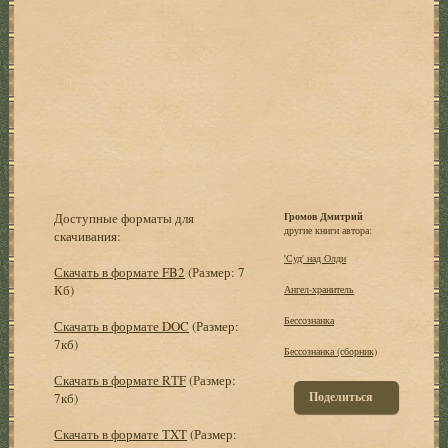
Доступные форматы для
Громов Дмитрий
другие книги автора:
скачивания:
'Суд' над Олди
Скачать в формате FB2
(Размер: 7
Кб)
Ангел-хранитель
Бессознанка
Скачать в формате DOC
(Размер:
7кб)
Бессознанка (сборник)
Скачать в формате RTF
(Размер:
Поделиться
7кб)
Скачать в формате TXT
(Размер: