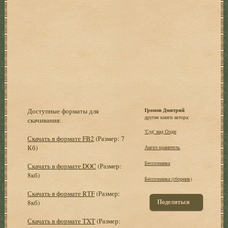
Доступные форматы для
Громов Дмитрий
другие книги автора:
скачивания:
'Суд' над Олди
Скачать в формате FB2
(Размер: 7
Кб)
Ангел-хранитель
Бессознанка
Скачать в формате DOC
(Размер:
8кб)
Бессознанка (сборник)
Скачать в формате RTF
(Размер:
Поделиться
8кб)
Скачать в формате TXT
(Размер: