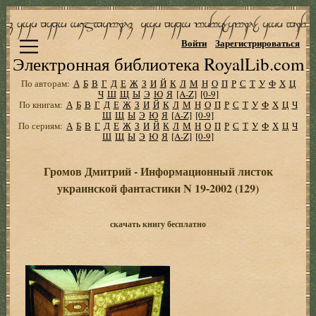
Войти
Зарегистрироваться
Электронная библиотека RoyalLib.com
По авторам:
А
Б
В
Г
Д
Е
Ж
З
И
Й
К
Л
М
Н
О
П
Р
С
Т
У
Ф
Х
Ц
Ч
Ш
Щ
Ы
Э
Ю
Я
[A-Z]
[0-9]
По книгам:
А
Б
В
Г
Д
Е
Ж
З
И
Й
К
Л
М
Н
О
П
Р
С
Т
У
Ф
Х
Ц
Ч
Ш
Щ
Ы
Э
Ю
Я
[A-Z]
[0-9]
По сериям:
А
Б
В
Г
Д
Е
Ж
З
И
Й
К
Л
М
Н
О
П
Р
С
Т
У
Ф
Х
Ц
Ч
Ш
Щ
Ы
Э
Ю
Я
[A-Z]
[0-9]
Громов Дмитрий - Информационный листок
украинской фантастики N 19-2002 (129)
скачать книгу бесплатно