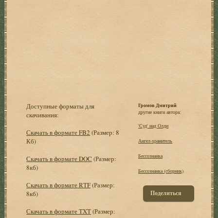
Доступные форматы для
Громов Дмитрий
другие книги автора:
скачивания:
'Суд' над Олди
Скачать в формате FB2
(Размер: 8
Кб)
Ангел-хранитель
Бессознанка
Скачать в формате DOC
(Размер:
8кб)
Бессознанка (сборник)
Скачать в формате RTF
(Размер:
Поделиться
8кб)
Скачать в формате TXT
(Размер: