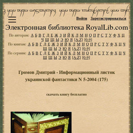
Войти
Зарегистрироваться
Электронная библиотека RoyalLib.com
По авторам:
А
Б
В
Г
Д
Е
Ж
З
И
Й
К
Л
М
Н
О
П
Р
С
Т
У
Ф
Х
Ц
Ч
Ш
Щ
Ы
Э
Ю
Я
[A-Z]
[0-9]
По книгам:
А
Б
В
Г
Д
Е
Ж
З
И
Й
К
Л
М
Н
О
П
Р
С
Т
У
Ф
Х
Ц
Ч
Ш
Щ
Ы
Э
Ю
Я
[A-Z]
[0-9]
По сериям:
А
Б
В
Г
Д
Е
Ж
З
И
Й
К
Л
М
Н
О
П
Р
С
Т
У
Ф
Х
Ц
Ч
Ш
Щ
Ы
Э
Ю
Я
[A-Z]
[0-9]
Громов Дмитрий - Информационный листок
украинской фантастики N 5-2004 (175)
скачать книгу бесплатно