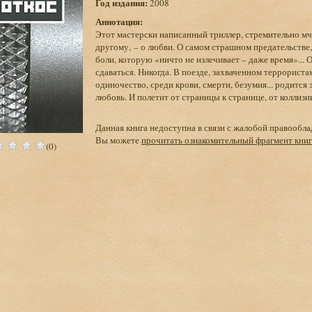
Год издания:
2008
Аннотация:
Этот мастерски написанный триллер, стремительно м
другому, – о любви. О самом страшном предательстве, 
боли, которую «ничто не излечивает – даже время»... 
сдаваться. Никогда. В поезде, захваченном террорист
одиночество, среди крови, смерти, безумия... родится 
любовь. И полетит от страницы к странице, от коллизии
Данная книга недоступна в связи с жалобой правообла
Вы можете
прочитать ознакомительный фрагмент кни
(0)