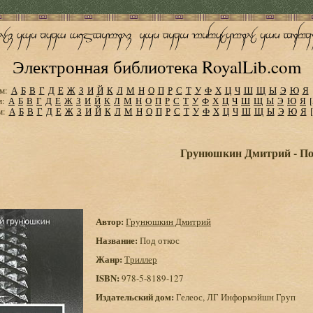
Электронная библиотека RoyalLib.com
м:
А
Б
В
Г
Д
Е
Ж
З
И
Й
К
Л
М
Н
О
П
Р
С
Т
У
Ф
Х
Ц
Ч
Ш
Щ
Ы
Э
Ю
Я
м:
А
Б
В
Г
Д
Е
Ж
З
И
Й
К
Л
М
Н
О
П
Р
С
Т
У
Ф
Х
Ц
Ч
Ш
Щ
Ы
Э
Ю
Я
м:
А
Б
В
Г
Д
Е
Ж
З
И
Й
К
Л
М
Н
О
П
Р
С
Т
У
Ф
Х
Ц
Ч
Ш
Щ
Ы
Э
Ю
Я
Грунюшкин Дмитрий - По
Автор:
Грунюшкин Дмитрий
Название:
Под откос
Жанр:
Триллер
ISBN:
978-5-8189-127
Издательский дом:
Гелеос, ЛГ Информэйшн Груп