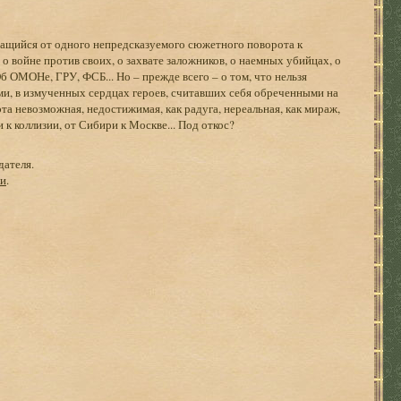
чащийся от одного непредсказуемого сюжетного поворота к
о войне против своих, о захвате заложников, о наемных убийцах, о
Об ОМОНе, ГРУ, ФСБ... Но – прежде всего – о том, что нельзя
ами, в измученных сердцах героев, считавших себя обреченными на
эта невозможная, недостижимая, как радуга, нереальная, как мираж,
 к коллизии, от Сибири к Москве... Под откос?
дателя.
ги
.