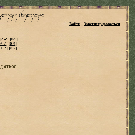
Войти
Зарегистрироваться
[A-Z]
[0-9]
[A-Z]
[0-9]
[A-Z]
[0-9]
д откос