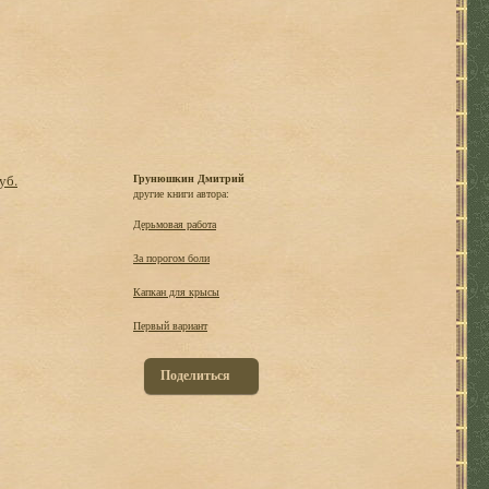
уб.
Грунюшкин Дмитрий
другие книги автора:
Дерьмовая работа
За порогом боли
Капкан для крысы
Первый вариант
Поделиться