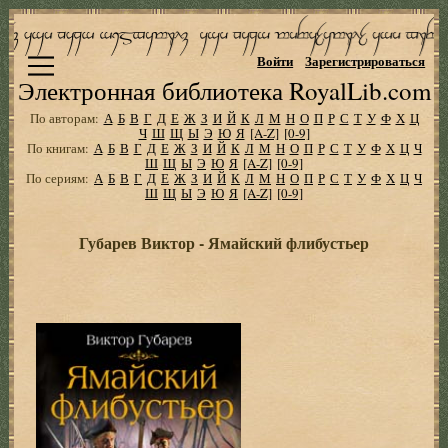
Войти
Зарегистрироваться
Электронная библиотека RoyalLib.com
По авторам:
А
Б
В
Г
Д
Е
Ж
З
И
Й
К
Л
М
Н
О
П
Р
С
Т
У
Ф
Х
Ц
Ч
Ш
Щ
Ы
Э
Ю
Я
[A-Z]
[0-9]
По книгам:
А
Б
В
Г
Д
Е
Ж
З
И
Й
К
Л
М
Н
О
П
Р
С
Т
У
Ф
Х
Ц
Ч
Ш
Щ
Ы
Э
Ю
Я
[A-Z]
[0-9]
По сериям:
А
Б
В
Г
Д
Е
Ж
З
И
Й
К
Л
М
Н
О
П
Р
С
Т
У
Ф
Х
Ц
Ч
Ш
Щ
Ы
Э
Ю
Я
[A-Z]
[0-9]
Губарев Виктор - Ямайский флибустьер