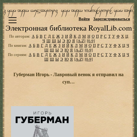
Войти
Зарегистрироваться
Электронная библиотека RoyalLib.com
По авторам:
А
Б
В
Г
Д
Е
Ж
З
И
Й
К
Л
М
Н
О
П
Р
С
Т
У
Ф
Х
Ц
Ч
Ш
Щ
Ы
Э
Ю
Я
[A-Z]
[0-9]
По книгам:
А
Б
В
Г
Д
Е
Ж
З
И
Й
К
Л
М
Н
О
П
Р
С
Т
У
Ф
Х
Ц
Ч
Ш
Щ
Ы
Э
Ю
Я
[A-Z]
[0-9]
По сериям:
А
Б
В
Г
Д
Е
Ж
З
И
Й
К
Л
М
Н
О
П
Р
С
Т
У
Ф
Х
Ц
Ч
Ш
Щ
Ы
Э
Ю
Я
[A-Z]
[0-9]
Губерман Игорь - Лавровый венок я отправил на
суп…