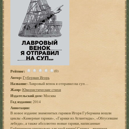
Рейтинг:
(0)
Автор:
Губерман Игорь
Название:
Лавровый венок я отправил на суп…
Жанр:
Юмористические стихи
Издательский дом:
Москва
Год издания:
2014
Аннотация:
В новое издание знаменитых гариков Игоря Губермана вошли
циклы «Камерные гарики», «Гарики из Атлантиды», «Обгусевшие
лебеди», а также абсолютно новые гарики, написанные
Губерманом специально для этой книги! Сатира – визитная