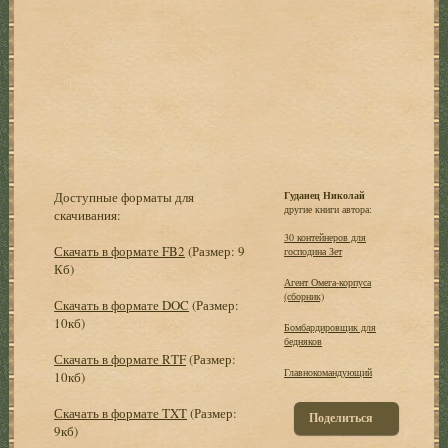
Доступные форматы для
Гуданец Николай
другие книги автора:
скачивания:
30 контейнеров для
Скачать в формате FB2
(Размер: 9
господина Зет
Кб)
Агент Омега-корпуса
(сборник)
Скачать в формате DOC
(Размер:
10кб)
Бомбардировщик для
бедняков
Скачать в формате RTF
(Размер:
Главнокомандующий
10кб)
Скачать в формате TXT
(Размер:
Поделиться
9кб)