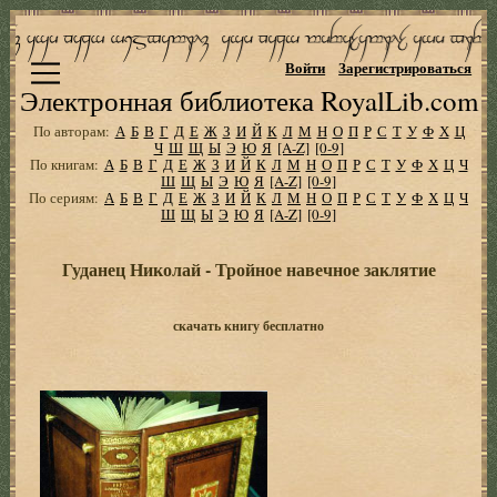
Войти
Зарегистрироваться
Электронная библиотека RoyalLib.com
По авторам:
А
Б
В
Г
Д
Е
Ж
З
И
Й
К
Л
М
Н
О
П
Р
С
Т
У
Ф
Х
Ц
Ч
Ш
Щ
Ы
Э
Ю
Я
[A-Z]
[0-9]
По книгам:
А
Б
В
Г
Д
Е
Ж
З
И
Й
К
Л
М
Н
О
П
Р
С
Т
У
Ф
Х
Ц
Ч
Ш
Щ
Ы
Э
Ю
Я
[A-Z]
[0-9]
По сериям:
А
Б
В
Г
Д
Е
Ж
З
И
Й
К
Л
М
Н
О
П
Р
С
Т
У
Ф
Х
Ц
Ч
Ш
Щ
Ы
Э
Ю
Я
[A-Z]
[0-9]
Гуданец Николай - Тройное навечное заклятие
скачать книгу бесплатно