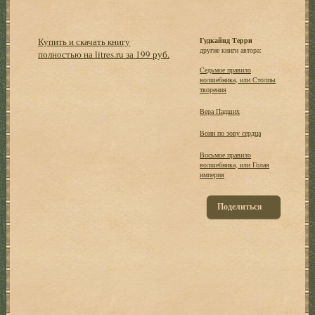
Купить и скачать книгу
Гудкайнд Терри
другие книги автора:
полностью на litres.ru за 199 руб.
Cедьмое правило
волшебника, или Столпы
творения
Вера Падших
Воин по зову сердца
Восьмое правило
волшебника, или Голая
империя
Поделиться