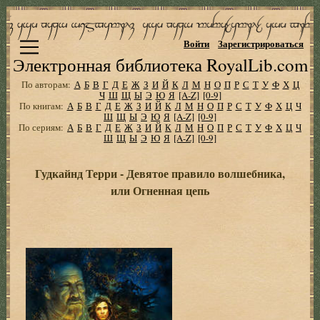
Войти
Зарегистрироваться
Электронная библиотека RoyalLib.com
По авторам:
А
Б
В
Г
Д
Е
Ж
З
И
Й
К
Л
М
Н
О
П
Р
С
Т
У
Ф
Х
Ц
Ч
Ш
Щ
Ы
Э
Ю
Я
[A-Z]
[0-9]
По книгам:
А
Б
В
Г
Д
Е
Ж
З
И
Й
К
Л
М
Н
О
П
Р
С
Т
У
Ф
Х
Ц
Ч
Ш
Щ
Ы
Э
Ю
Я
[A-Z]
[0-9]
По сериям:
А
Б
В
Г
Д
Е
Ж
З
И
Й
К
Л
М
Н
О
П
Р
С
Т
У
Ф
Х
Ц
Ч
Ш
Щ
Ы
Э
Ю
Я
[A-Z]
[0-9]
Гудкайнд Терри - Девятое правило волшебника,
или Огненная цепь