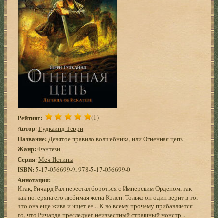
Рейтинг:
(1)
Автор:
Гудкайнд Терри
Название:
Девятое правило волшебника, или Огненная цепь
Жанр:
Фэнтези
Серия:
Меч Истины
ISBN:
5-17-056699-9, 978-5-17-056699-0
Аннотация:
Итак, Ричард Рал перестал бороться с Имперским Орденом, так
как потеряна его любимая жена Кэлен. Только он один верит в то,
что она еще жива и ищет ее... К во всему прочему прибавляется
то, что Ричарда преследует неизвестный страшный монстр...