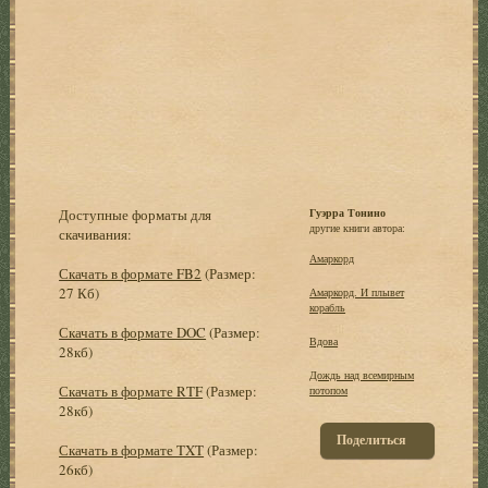
Доступные форматы для
Гуэрра Тонино
другие книги автора:
скачивания:
Амаркорд
Скачать в формате FB2
(Размер:
27 Кб)
Амаркорд. И плывет
корабль
Скачать в формате DOC
(Размер:
Вдова
28кб)
Дождь над всемирным
Скачать в формате RTF
(Размер:
потопом
28кб)
Поделиться
Скачать в формате TXT
(Размер:
26кб)