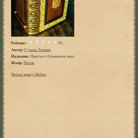
Рейтинг:
(0)
Автор:
Гуэрра Тонино
Название:
Притча о бумажном змее
Жанр:
Проза
Читать книгу Online