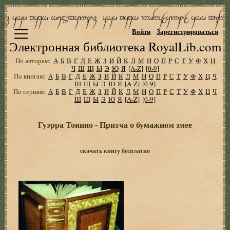
Войти
Зарегистрироваться
Электронная библиотека RoyalLib.com
По авторам:
А
Б
В
Г
Д
Е
Ж
З
И
Й
К
Л
М
Н
О
П
Р
С
Т
У
Ф
Х
Ц
Ч
Ш
Щ
Ы
Э
Ю
Я
[A-Z]
[0-9]
По книгам:
А
Б
В
Г
Д
Е
Ж
З
И
Й
К
Л
М
Н
О
П
Р
С
Т
У
Ф
Х
Ц
Ч
Ш
Щ
Ы
Э
Ю
Я
[A-Z]
[0-9]
По сериям:
А
Б
В
Г
Д
Е
Ж
З
И
Й
К
Л
М
Н
О
П
Р
С
Т
У
Ф
Х
Ц
Ч
Ш
Щ
Ы
Э
Ю
Я
[A-Z]
[0-9]
Гуэрра Тонино - Притча о бумажном змее
скачать книгу бесплатно