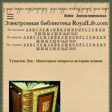
Войти
Зарегистрироваться
Электронная библиотека RoyalLib.com
По авторам:
А
Б
В
Г
Д
Е
Ж
З
И
Й
К
Л
М
Н
О
П
Р
С
Т
У
Ф
Х
Ц
Ч
Ш
Щ
Ы
Э
Ю
Я
[A-Z]
[0-9]
По книгам:
А
Б
В
Г
Д
Е
Ж
З
И
Й
К
Л
М
Н
О
П
Р
С
Т
У
Ф
Х
Ц
Ч
Ш
Щ
Ы
Э
Ю
Я
[A-Z]
[0-9]
По сериям:
А
Б
В
Г
Д
Е
Ж
З
И
Й
К
Л
М
Н
О
П
Р
С
Т
У
Ф
Х
Ц
Ч
Ш
Щ
Ы
Э
Ю
Я
[A-Z]
[0-9]
Гумилев Лев - Некоторые вопросы истории хуннов