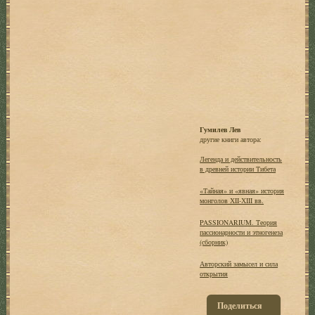
Гумилев Лев
другие книги автора:
Легенда и действительность
в древней истории Тибета
«Тайная» и «явная» история
монголов ХII-ХIII вв.
PASSIONARIUM. Теория
пассионарности и этногенеза
(сборник)
Авторский замысел и сила
открытия
Поделиться