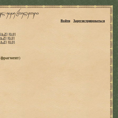
Войти
Зарегистрироваться
[A-Z]
[0-9]
[A-Z]
[0-9]
[A-Z]
[0-9]
(фрагмент)