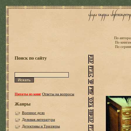
По автора
По книга
По серия
Поиск по сайту
Цитаты из книг
Ответы на вопросы
Жанры
Военное дело
Деловая литература
Детективы и Триллеры