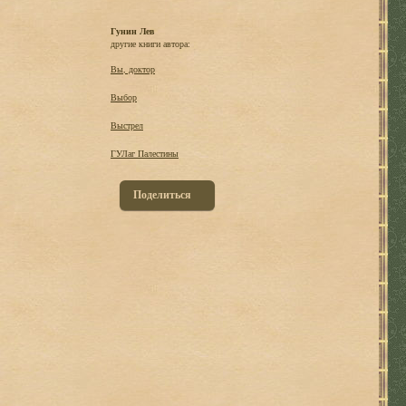
Гунин Лев
другие книги автора:
Вы, доктор
Выбор
Выстрел
ГУЛаг Палестины
Поделиться