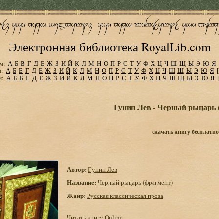
Электронная библиотека RoyalLib.com
м:
А
Б
В
Г
Д
Е
Ж
З
И
Й
К
Л
М
Н
О
П
Р
С
Т
У
Ф
Х
Ц
Ч
Ш
Щ
Ы
Э
Ю
Я
м:
А
Б
В
Г
Д
Е
Ж
З
И
Й
К
Л
М
Н
О
П
Р
С
Т
У
Ф
Х
Ц
Ч
Ш
Щ
Ы
Э
Ю
Я
м:
А
Б
В
Г
Д
Е
Ж
З
И
Й
К
Л
М
Н
О
П
Р
С
Т
У
Ф
Х
Ц
Ч
Ш
Щ
Ы
Э
Ю
Я
Гунин Лев - Черный рыцарь 
скачать книгу бесплатно
Автор:
Гунин Лев
Название:
Черный рыцарь (фрагмент)
Жанр:
Русская классическая проза
Читать книгу Online