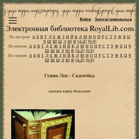
Войти
Зарегистрироваться
Электронная библиотека RoyalLib.com
По авторам:
А
Б
В
Г
Д
Е
Ж
З
И
Й
К
Л
М
Н
О
П
Р
С
Т
У
Ф
Х
Ц
Ч
Ш
Щ
Ы
Э
Ю
Я
[A-Z]
[0-9]
По книгам:
А
Б
В
Г
Д
Е
Ж
З
И
Й
К
Л
М
Н
О
П
Р
С
Т
У
Ф
Х
Ц
Ч
Ш
Щ
Ы
Э
Ю
Я
[A-Z]
[0-9]
По сериям:
А
Б
В
Г
Д
Е
Ж
З
И
Й
К
Л
М
Н
О
П
Р
С
Т
У
Ф
Х
Ц
Ч
Ш
Щ
Ы
Э
Ю
Я
[A-Z]
[0-9]
Гунин Лев - Скамейка
скачать книгу бесплатно