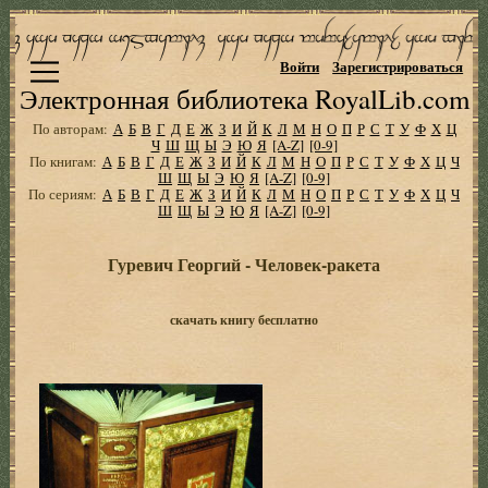
Войти
Зарегистрироваться
Электронная библиотека RoyalLib.com
По авторам:
А
Б
В
Г
Д
Е
Ж
З
И
Й
К
Л
М
Н
О
П
Р
С
Т
У
Ф
Х
Ц
Ч
Ш
Щ
Ы
Э
Ю
Я
[A-Z]
[0-9]
По книгам:
А
Б
В
Г
Д
Е
Ж
З
И
Й
К
Л
М
Н
О
П
Р
С
Т
У
Ф
Х
Ц
Ч
Ш
Щ
Ы
Э
Ю
Я
[A-Z]
[0-9]
По сериям:
А
Б
В
Г
Д
Е
Ж
З
И
Й
К
Л
М
Н
О
П
Р
С
Т
У
Ф
Х
Ц
Ч
Ш
Щ
Ы
Э
Ю
Я
[A-Z]
[0-9]
Гуревич Георгий - Человек-ракета
скачать книгу бесплатно