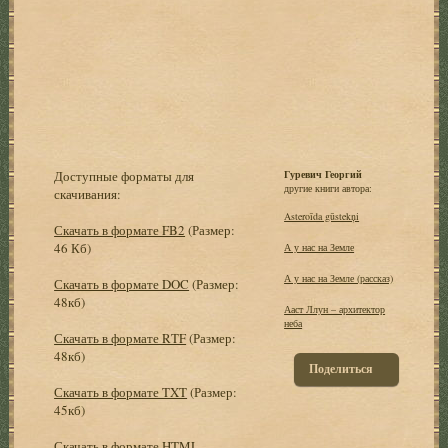
Доступные форматы для
Гуревич Георгий
другие книги автора:
скачивания:
Asteroīda gūstekņi
Скачать в формате FB2
(Размер:
46 Кб)
А у нас на Земле
А у нас на Земле (рассказ)
Скачать в формате DOC
(Размер:
48кб)
Ааст Ллун – архитектор
неба
Скачать в формате RTF
(Размер:
48кб)
Поделиться
Скачать в формате TXT
(Размер:
45кб)
Скачать в формате HTML