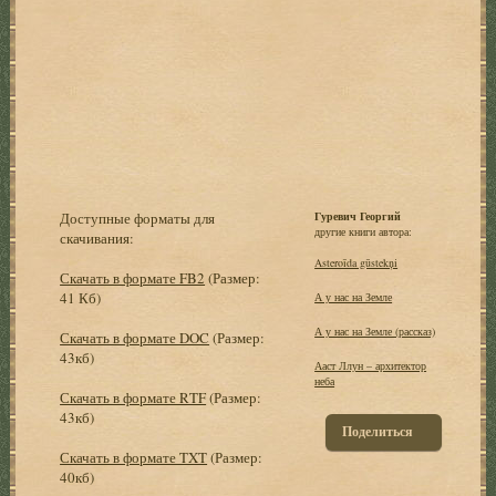
Доступные форматы для
Гуревич Георгий
другие книги автора:
скачивания:
Asteroīda gūstekņi
Скачать в формате FB2
(Размер:
41 Кб)
А у нас на Земле
А у нас на Земле (рассказ)
Скачать в формате DOC
(Размер:
43кб)
Ааст Ллун – архитектор
неба
Скачать в формате RTF
(Размер:
43кб)
Поделиться
Скачать в формате TXT
(Размер:
40кб)