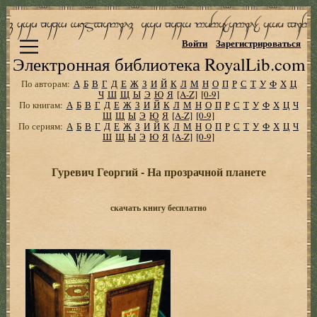
Войти
Зарегистрироваться
Электронная библиотека RoyalLib.com
По авторам:
А
Б
В
Г
Д
Е
Ж
З
И
Й
К
Л
М
Н
О
П
Р
С
Т
У
Ф
Х
Ц
Ч
Ш
Щ
Ы
Э
Ю
Я
[A-Z]
[0-9]
По книгам:
А
Б
В
Г
Д
Е
Ж
З
И
Й
К
Л
М
Н
О
П
Р
С
Т
У
Ф
Х
Ц
Ч
Ш
Щ
Ы
Э
Ю
Я
[A-Z]
[0-9]
По сериям:
А
Б
В
Г
Д
Е
Ж
З
И
Й
К
Л
М
Н
О
П
Р
С
Т
У
Ф
Х
Ц
Ч
Ш
Щ
Ы
Э
Ю
Я
[A-Z]
[0-9]
Гуревич Георгий - На прозрачной планете
скачать книгу бесплатно