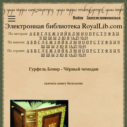
Войти
Зарегистрироваться
Электронная библиотека RoyalLib.com
По авторам:
А
Б
В
Г
Д
Е
Ж
З
И
Й
К
Л
М
Н
О
П
Р
С
Т
У
Ф
Х
Ц
Ч
Ш
Щ
Ы
Э
Ю
Я
[A-Z]
[0-9]
По книгам:
А
Б
В
Г
Д
Е
Ж
З
И
Й
К
Л
М
Н
О
П
Р
С
Т
У
Ф
Х
Ц
Ч
Ш
Щ
Ы
Э
Ю
Я
[A-Z]
[0-9]
По сериям:
А
Б
В
Г
Д
Е
Ж
З
И
Й
К
Л
М
Н
О
П
Р
С
Т
У
Ф
Х
Ц
Ч
Ш
Щ
Ы
Э
Ю
Я
[A-Z]
[0-9]
Гурфель Бенор - Чёрный чемодан
скачать книгу бесплатно