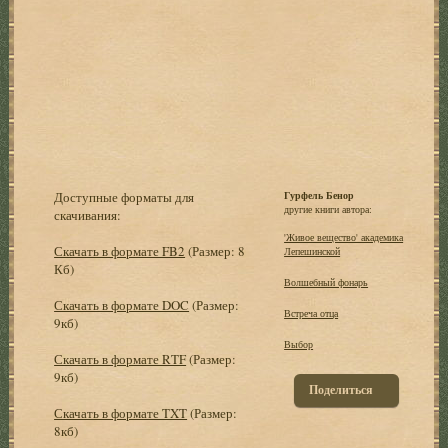
Доступные форматы для
Гурфель Бенор
другие книги автора:
скачивания:
'Живое вещество' академика
Скачать в формате FB2
(Размер: 8
Лепешинской
Кб)
Волшебный фонарь
Скачать в формате DOC
(Размер:
Встреча отца
9кб)
Выбор
Скачать в формате RTF
(Размер:
9кб)
Поделиться
Скачать в формате TXT
(Размер:
8кб)