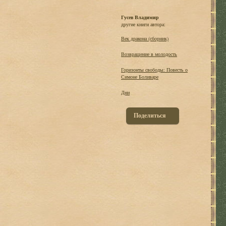
Гусев Владимир
другие книги автора:
Век дракона (сборник)
Возвращение в молодость
Горизонты свободы: Повесть о
Симоне Боливаре
Дни
Поделиться