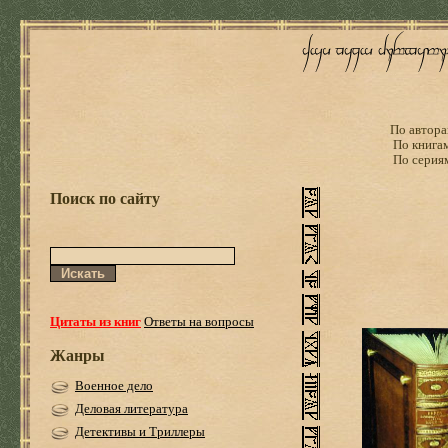
По автора
По книга
По серия
Поиск по сайту
Цитаты из книг
Ответы на вопросы
Жанры
Военное дело
Деловая литература
Детективы и Триллеры