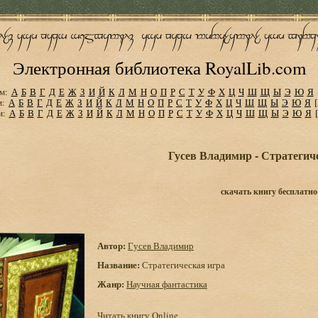
Электронная библиотека RoyalLib.com
м:
А
Б
В
Г
Д
Е
Ж
З
И
Й
К
Л
М
Н
О
П
Р
С
Т
У
Ф
Х
Ц
Ч
Ш
Щ
Ы
Э
Ю
Я
м:
А
Б
В
Г
Д
Е
Ж
З
И
Й
К
Л
М
Н
О
П
Р
С
Т
У
Ф
Х
Ц
Ч
Ш
Щ
Ы
Э
Ю
Я
м:
А
Б
В
Г
Д
Е
Ж
З
И
Й
К
Л
М
Н
О
П
Р
С
Т
У
Ф
Х
Ц
Ч
Ш
Щ
Ы
Э
Ю
Я
Гусев Владимир - Стратегич
скачать книгу бесплатно
Автор:
Гусев Владимир
Название:
Стратегическая игра
Жанр:
Научная фантастика
Читать книгу Online