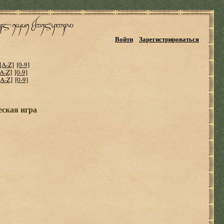
Войти
Зарегистрироваться
[A-Z]
[0-9]
[A-Z]
[0-9]
[A-Z]
[0-9]
еская игра