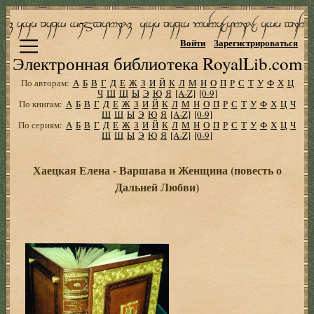
Войти
Зарегистрироваться
Электронная библиотека RoyalLib.com
По авторам:
А
Б
В
Г
Д
Е
Ж
З
И
Й
К
Л
М
Н
О
П
Р
С
Т
У
Ф
Х
Ц
Ч
Ш
Щ
Ы
Э
Ю
Я
[A-Z]
[0-9]
По книгам:
А
Б
В
Г
Д
Е
Ж
З
И
Й
К
Л
М
Н
О
П
Р
С
Т
У
Ф
Х
Ц
Ч
Ш
Щ
Ы
Э
Ю
Я
[A-Z]
[0-9]
По сериям:
А
Б
В
Г
Д
Е
Ж
З
И
Й
К
Л
М
Н
О
П
Р
С
Т
У
Ф
Х
Ц
Ч
Ш
Щ
Ы
Э
Ю
Я
[A-Z]
[0-9]
Хаецкая Елена - Варшава и Женщина (повесть о
Дальней Любви)