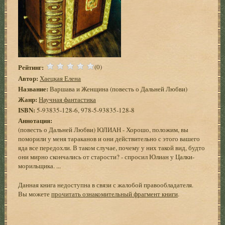
Рейтинг:
(0)
Автор:
Хаецкая Елена
Название:
Варшава и Женщина (повесть о Дальней Любви)
Жанр:
Научная фантастика
ISBN:
5-93835-128-6, 978-5-93835-128-8
Аннотация:
(повесть о Дальней Любви) ЮЛИАН - Хорошо, положим, вы
поморили у меня тараканов и они действительно с этого вашего
яда все передохли. В таком случае, почему у них такой вид, будто
они мирно скончались от старости? - спросил Юлиан у Цалки-
морильщика. ...
Данная книга недоступна в связи с жалобой правообладателя.
Вы можете
прочитать ознакомительный фрагмент книги
.