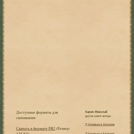
Доступные форматы для
Харин Николай
другие книги автора:
скачивания:
Д`Артаньян в Бастилии
Скачать в формате FB2
(Размер:
425 Кб)
Д'Артаньян в Бастилии