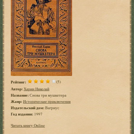
Рейтинг:
(5)
Автор:
Харин Николай
Название:
Снова три мушкетера
Жанр:
Исторические приключения
Издательский дом:
Вагриус
Год издания:
1997
Читать книгу Online