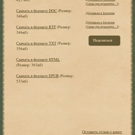
(Снова три мушкетера - 2)
Скачать в формате DOC
(Размер:
ДАртаньян в Бастилии
346кб)
ДАртаньян в Бастилии
Скачать в формате RTF
(Размер:
(Снова три мушкетера - 2)
346кб)
Поделиться
Скачать в формате TXT
(Размер:
356кб)
Скачать в формате HTML
(Размер: 363кб)
Скачать в формате EPUB
(Размер:
533кб)
Оставить отзыв о книге