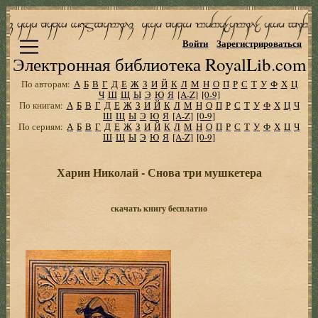
Войти
Зарегистрироваться
Электронная библиотека RoyalLib.com
По авторам:
А
Б
В
Г
Д
Е
Ж
З
И
Й
К
Л
М
Н
О
П
Р
С
Т
У
Ф
Х
Ц
Ч
Ш
Щ
Ы
Э
Ю
Я
[A-Z]
[0-9]
По книгам:
А
Б
В
Г
Д
Е
Ж
З
И
Й
К
Л
М
Н
О
П
Р
С
Т
У
Ф
Х
Ц
Ч
Ш
Щ
Ы
Э
Ю
Я
[A-Z]
[0-9]
По сериям:
А
Б
В
Г
Д
Е
Ж
З
И
Й
К
Л
М
Н
О
П
Р
С
Т
У
Ф
Х
Ц
Ч
Ш
Щ
Ы
Э
Ю
Я
[A-Z]
[0-9]
Харин Николай - Снова три мушкетера
скачать книгу бесплатно