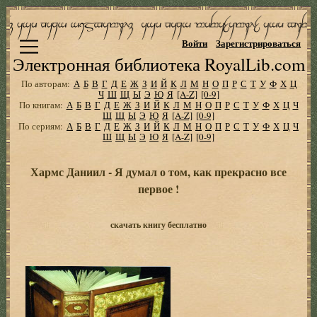
Войти
Зарегистрироваться
Электронная библиотека RoyalLib.com
По авторам:
А
Б
В
Г
Д
Е
Ж
З
И
Й
К
Л
М
Н
О
П
Р
С
Т
У
Ф
Х
Ц
Ч
Ш
Щ
Ы
Э
Ю
Я
[A-Z]
[0-9]
По книгам:
А
Б
В
Г
Д
Е
Ж
З
И
Й
К
Л
М
Н
О
П
Р
С
Т
У
Ф
Х
Ц
Ч
Ш
Щ
Ы
Э
Ю
Я
[A-Z]
[0-9]
По сериям:
А
Б
В
Г
Д
Е
Ж
З
И
Й
К
Л
М
Н
О
П
Р
С
Т
У
Ф
Х
Ц
Ч
Ш
Щ
Ы
Э
Ю
Я
[A-Z]
[0-9]
Хармс Даниил - Я думал о том, как прекрасно все
первое !
скачать книгу бесплатно