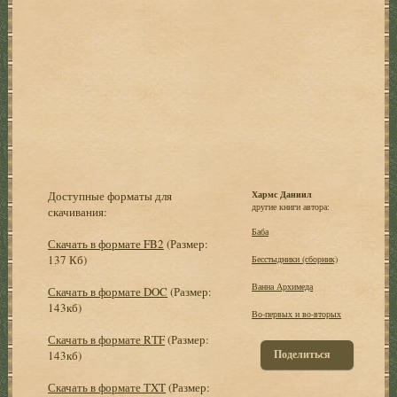
Доступные форматы для
Хармс Даниил
другие книги автора:
скачивания:
Баба
Скачать в формате FB2
(Размер:
137 Кб)
Бесстыдники (сборник)
Ванна Архимеда
Скачать в формате DOC
(Размер:
143кб)
Во-первых и во-вторых
Скачать в формате RTF
(Размер:
Поделиться
143кб)
Скачать в формате TXT
(Размер: