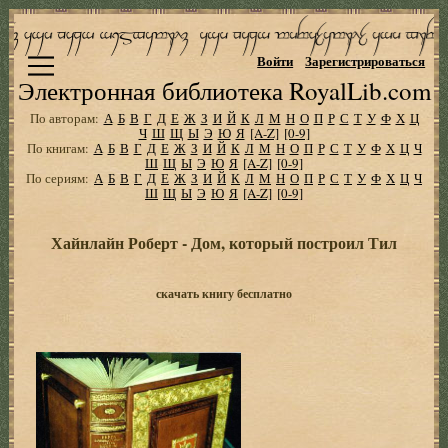
Войти
Зарегистрироваться
Электронная библиотека RoyalLib.com
По авторам:
А
Б
В
Г
Д
Е
Ж
З
И
Й
К
Л
М
Н
О
П
Р
С
Т
У
Ф
Х
Ц
Ч
Ш
Щ
Ы
Э
Ю
Я
[A-Z]
[0-9]
По книгам:
А
Б
В
Г
Д
Е
Ж
З
И
Й
К
Л
М
Н
О
П
Р
С
Т
У
Ф
Х
Ц
Ч
Ш
Щ
Ы
Э
Ю
Я
[A-Z]
[0-9]
По сериям:
А
Б
В
Г
Д
Е
Ж
З
И
Й
К
Л
М
Н
О
П
Р
С
Т
У
Ф
Х
Ц
Ч
Ш
Щ
Ы
Э
Ю
Я
[A-Z]
[0-9]
Хайнлайн Роберт - Дом, который построил Тил
скачать книгу бесплатно