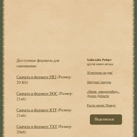
Доступные форматы для
Хайнлайн Роберт
другие книги автора:
скачивания:
'И построил он дом'
Скачать в формате FB2
(Размер:
20 Кб)
'Интурист' изнутри
«Магия, инкорпорейтед».
Скачать в формате DOC
(Размер:
Дорога Доблести
21кб)
Pravda значит 'Правда'
Скачать в формате RTF
(Размер:
21кб)
Поделиться
Скачать в формате TXT
(Размер:
20кб)